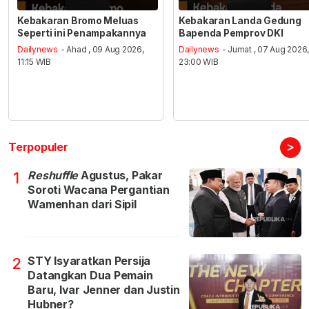
Kebakaran Bromo Meluas
Kebakaran Landa Gedung
Seperti ini Penampakannya
Bapenda Pemprov DKI
Dailynews
- Ahad , 09 Aug 2026,
Dailynews
- Jumat , 07 Aug 2026
11:15 WIB
23:00 WIB
>
Terpopuler
Reshuffle
Agustus, Pakar
1
Soroti Wacana Pergantian
Wamenhan dari Sipil
STY Isyaratkan Persija
2
Datangkan Dua Pemain
Baru, Ivar Jenner dan Justin
Hubner?