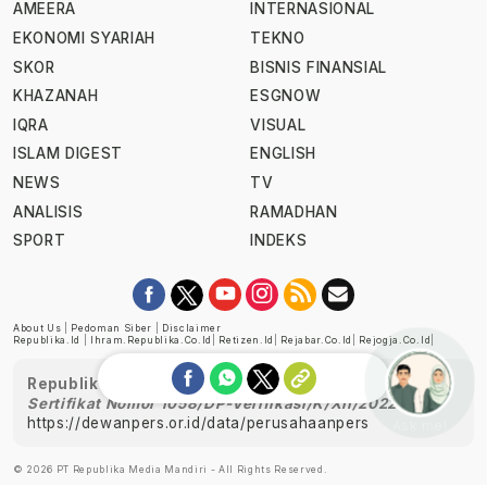
AMEERA
INTERNASIONAL
EKONOMI SYARIAH
TEKNO
SKOR
BISNIS FINANSIAL
KHAZANAH
ESGNOW
IQRA
VISUAL
ISLAM DIGEST
ENGLISH
NEWS
TV
ANALISIS
RAMADHAN
SPORT
INDEKS
About Us
|
Pedoman Siber
|
Disclaimer
Republika.id
|
Ihram.republika.co.id
|
Retizen.id
|
Rejabar.co.id
|
Rejogja.co.id
|
Republika telah diverifikasi oleh Dewan Pers
Sertifikat Nomor 1058/DP-Verifikasi/K/XII/2022
https://dewanpers.or.id/data/perusahaanpers
Ask me!
© 2026 PT Republika Media Mandiri - All Rights Reserved.