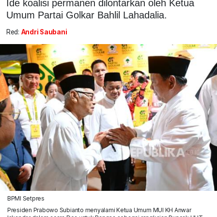
Ide koalisi permanen dilontarkan oleh Ketua
Umum Partai Golkar Bahlil Lahadalia.
Red:
Andri Saubani
BPMI Setpres
Presiden Prabowo Subianto menyalami Ketua Umum MUI KH Anwar