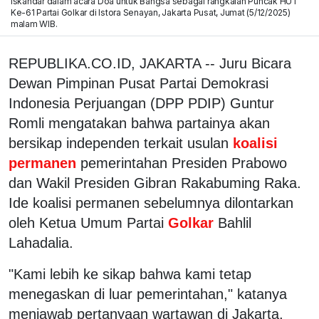
Iskandar dalam acara Doa untuk Bangsa sebagai rangkaian Puncak HUT
Ke-61 Partai Golkar di Istora Senayan, Jakarta Pusat, Jumat (5/12/2025)
malam WIB.
REPUBLIKA.CO.ID, JAKARTA -- Juru Bicara
Dewan Pimpinan Pusat Partai Demokrasi
Indonesia Perjuangan (DPP PDIP) Guntur
Romli mengatakan bahwa partainya akan
bersikap independen terkait usulan
koalisi
permanen
pemerintahan Presiden Prabowo
dan Wakil Presiden Gibran Rakabuming Raka.
Ide koalisi permanen sebelumnya dilontarkan
oleh Ketua Umum Partai
Golkar
Bahlil
Lahadalia.
"Kami lebih ke sikap bahwa kami tetap
menegaskan di luar pemerintahan," katanya
menjawab pertanyaan wartawan di Jakarta,