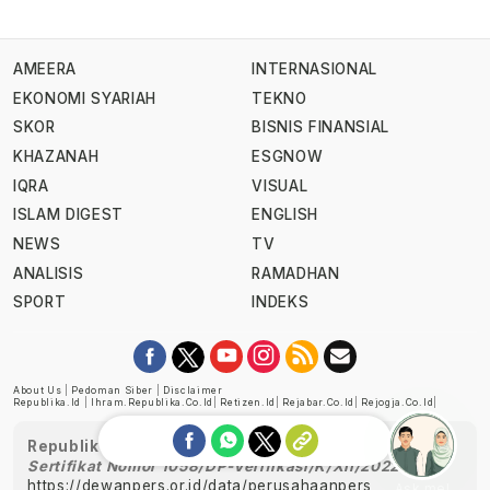
AMEERA
INTERNASIONAL
EKONOMI SYARIAH
TEKNO
SKOR
BISNIS FINANSIAL
KHAZANAH
ESGNOW
IQRA
VISUAL
ISLAM DIGEST
ENGLISH
NEWS
TV
ANALISIS
RAMADHAN
SPORT
INDEKS
About Us
|
Pedoman Siber
|
Disclaimer
Republika.id
|
Ihram.republika.co.id
|
Retizen.id
|
Rejabar.co.id
|
Rejogja.co.id
|
Republika telah diverifikasi oleh Dewan Pers
Sertifikat Nomor 1058/DP-Verifikasi/K/XII/2022
https://dewanpers.or.id/data/perusahaanpers
Ask me!