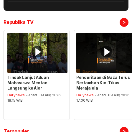
>
Republika TV
Tindak Lanjut Aduan
Penderitaan di Gaza Terus
Mahasiswa Mentan
Bertambah Kini Tikus
Langsung ke Alor
Merajalela
Dailynews
- Ahad , 09 Aug 2026,
Dailynews
- Ahad , 09 Aug 2026,
18:15 WIB
17:00 WIB
>
Terpopuler