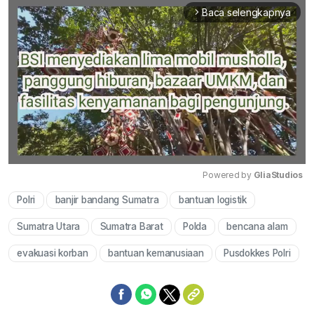
Baca selengkapnya
arrow_forward_ios
Powered by 
GliaStudios
Polri
banjir bandang Sumatra
bantuan logistik
Mute
Sumatra Utara
Sumatra Barat
Polda
bencana alam
evakuasi korban
bantuan kemanusiaan
Pusdokkes Polri