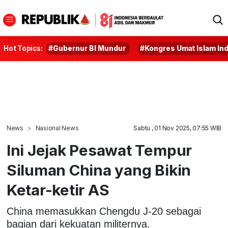
Hot Topics:
#Gubernur BI Mundur
#Kongres Umat Islam In
News
Nasional News
Sabtu , 01 Nov 2025, 07:55 WIB
Ini Jejak Pesawat Tempur
Siluman China yang Bikin
Ketar-ketir AS
China memasukkan Chengdu J-20 sebagai
bagian dari kekuatan militernya.