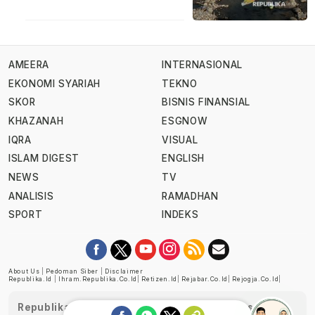
AMEERA
INTERNASIONAL
EKONOMI SYARIAH
TEKNO
SKOR
BISNIS FINANSIAL
KHAZANAH
ESGNOW
IQRA
VISUAL
ISLAM DIGEST
ENGLISH
NEWS
TV
ANALISIS
RAMADHAN
SPORT
INDEKS
About Us
|
Pedoman Siber
|
Disclaimer
Republika.id
|
Ihram.republika.co.id
|
Retizen.id
|
Rejabar.co.id
|
Rejogja.co.id
|
Republika telah diverifikasi oleh Dewan Pers