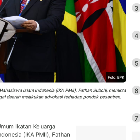
3
4
5
Foto: BPK
6
ahasiswa Islam Indonesia (IKA PMII), Fathan Subchi, meminta
agai daerah melakukan advokasi terhadap pondok pesantren.
7
Umum Ikatan Keluarga
donesia (IKA PMII), Fathan