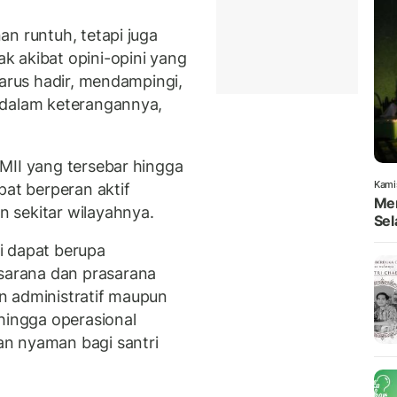
n runtuh, tetapi juga
 akibat opini-opini yang
harus hadir, mendampingi,
 dalam keterangannya,
MII yang tersebar hingga
Kami
pat berperan aktif
Men
 sekitar wilayahnya.
Sel
i dapat berupa
arana dan prasarana
n administratif maupun
hingga operasional
n nyaman bagi santri