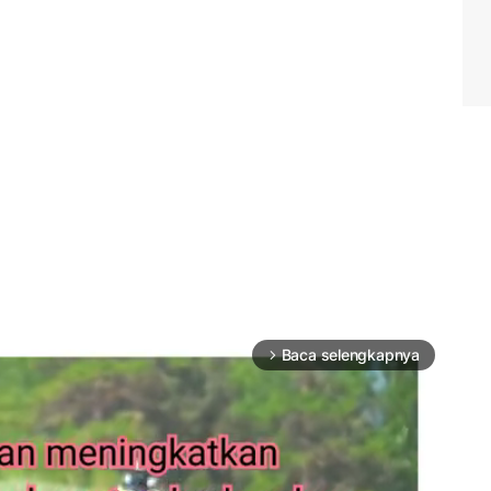
Baca selengkapnya
arrow_forward_ios