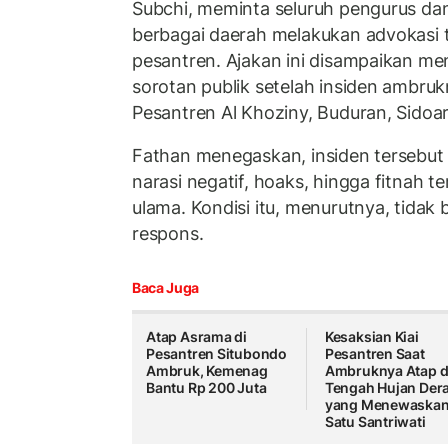
Subchi, meminta seluruh pengurus da
berbagai daerah melakukan advokasi
pesantren. Ajakan ini disampaikan m
sorotan publik setelah insiden ambr
Pesantren Al Khoziny, Buduran, Sidoar
Fathan menegaskan, insiden tersebu
narasi negatif, hoaks, hingga fitnah te
ulama. Kondisi itu, menurutnya, tidak 
respons.
Baca Juga
Atap Asrama di
Kesaksian Kiai
Pesantren Situbondo
Pesantren Saat
Ambruk, Kemenag
Ambruknya Atap d
Bantu Rp 200 Juta
Tengah Hujan Der
yang Menewaska
Satu Santriwati