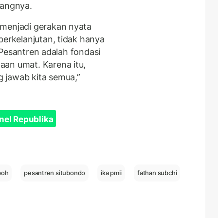
rangnya.
 menjadi gerakan nyata
berkelanjutan, tidak hanya
. “Pesantren adalah fondasi
aan umat. Karena itu,
 jawab kita semua,”
nel Republika
boh
pesantren situbondo
ika pmii
fathan subchi