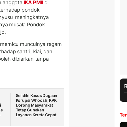
n anggota
IKA PMII
di
 terhadap pondok
enyusul meningkatnya
uknya musala Pondok
jo.
t memicu munculnya ragam
rhadap santri, kiai, dan
boleh dibiarkan tanpa
Selidiki Kasus Dugaan
Korupsi Whoosh, KPK
i
Dorong Masyarakat
as
Tetap Gunakan
Ter
n
Layanan Kereta Cepat