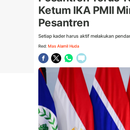
Ketum IKA PMII M
Pesantren
Setiap kader harus aktif melakukan penda
Red:
Mas Alamil Huda