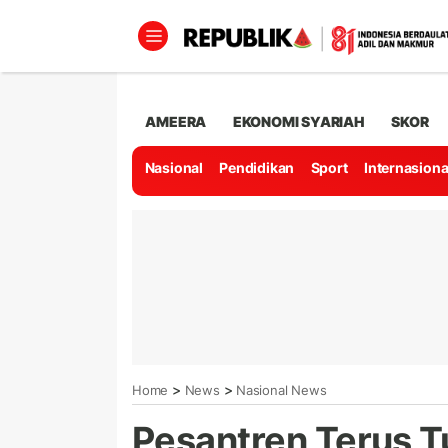
AMEERA
EKONOMI SYARIAH
SKOR
Nasional
Pendidikan
Sport
Internasiona
>
>
Home
News
Nasional News
Pesantren Terus Tu