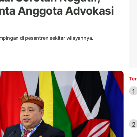
inta Anggota Advokasi
mpingan di pesantren sekitar wilayahnya.
Ter
1
2