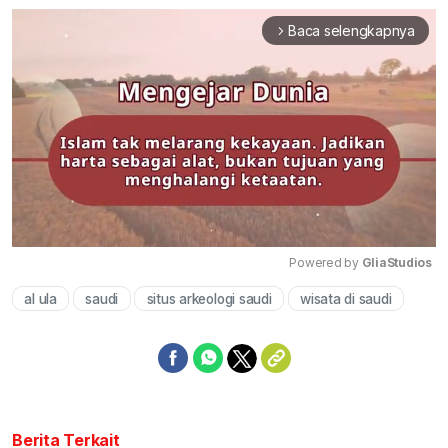
Baca selengkapnya
arrow_forward_ios
Powered by 
GliaStudios
al ula
saudi
situs arkeologi saudi
wisata di saudi
Mute
Berita Terkait