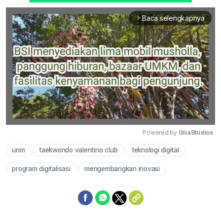
Baca selengkapnya
arrow_forward_ios
Powered by 
GliaStudios
unm
taekwondo valentino club
teknologi digital
Mute
program digitalisasi
mengembangkan inovasi