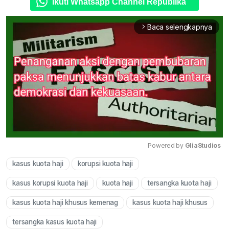
Ikuti Whatsapp Channel Republika
Baca selengkapnya
arrow_forward_ios
Powered by 
GliaStudios
kasus kuota haji
korupsi kuota haji
Mute
kasus korupsi kuota haji
kuota haji
tersangka kuota haji
kasus kuota haji khusus kemenag
kasus kuota haji khusus
tersangka kasus kuota haji