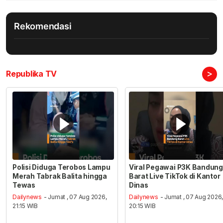
Rekomendasi
>
Republika TV
Polisi Diduga Terobos Lampu
Viral Pegawai P3K Bandung
Merah Tabrak Balita hingga
Barat Live TikTok di Kantor
Tewas
Dinas
Dailynews
- Jumat , 07 Aug 2026,
Dailynews
- Jumat , 07 Aug 2026
21:15 WIB
20:15 WIB