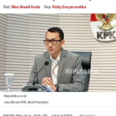
Red:
Mas Alamil Huda
Rep:
Rizky Suryarandika
Republika.co.id
Juru Bicara KPK, Budi Prasetyo.