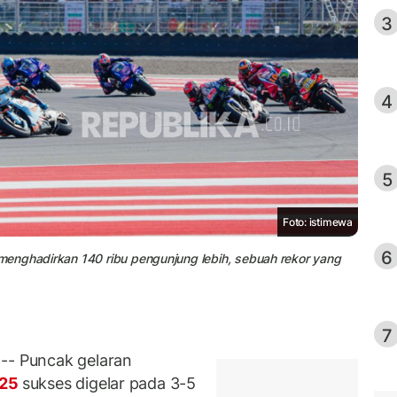
3
4
5
Foto: istimewa
6
enghadirkan 140 ribu pengunjung lebih, sebuah rekor yang
7
- Puncak gelaran
025
sukses digelar pada 3-5