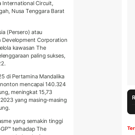
International Circuit,
gah, Nusa Tenggara Barat
sia (Persero) atau
m Development Corporation
elola kawasan The
enggaraan paling sukses,
22.
25 di Pertamina Mandalika
 penonton mencapai 140.324
sung, meningkat 15,73
 2023 yang masing-masing
ung.
asme yang semakin tinggi
Ter
oGP™ terhadap The