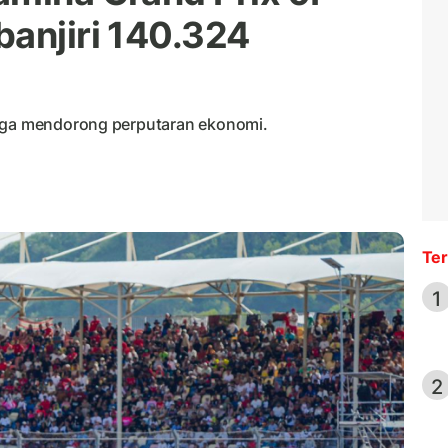
banjiri 140.324
juga mendorong perputaran ekonomi.
Ter
1
2