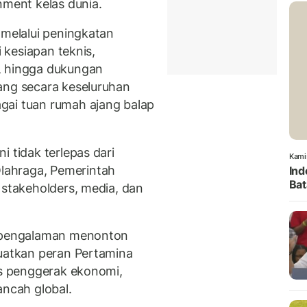
nment kelas dunia.
 melalui peningkatan
i kesiapan teknis,
, hingga dukungan
ang secara keseluruhan
gai tuan rumah ajang balap
i tidak terlepas dari
Kami
lahraga, Pemerintah
Ind
Bat
 stakeholders, media, dan
n pengalaman menonton
guatkan peran Pertamina
is penggerak ekonomi,
ancah global.