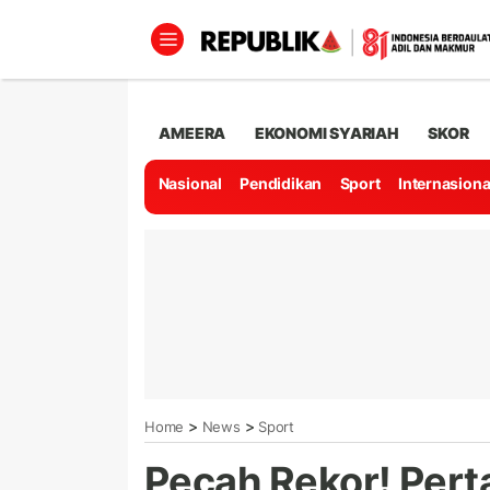
AMEERA
EKONOMI SYARIAH
SKOR
Nasional
Pendidikan
Sport
Internasiona
>
>
Home
News
Sport
Pecah Rekor! Pert