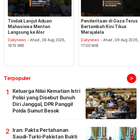
Tindak Lanjut Aduan
Penderitaan di Gaza Terus
Mahasiswa Mentan
Bertambah Kini Tikus
Langsung ke Alor
Merajalela
Dailynews
- Ahad , 09 Aug 2026,
Dailynews
- Ahad , 09 Aug 2026,
18:15 WIB
17:00 WIB
>
Terpopuler
Keluarga Nilai Kematian Istri
1
Polisi yang Disebut Bunuh
Diri Janggal, DPR Panggil
Polda Sumut Besok
Iran: Pakta Pertahanan
2
Saudi-Turki-Pakistan Bukti