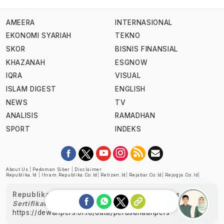
AMEERA
INTERNASIONAL
EKONOMI SYARIAH
TEKNO
SKOR
BISNIS FINANSIAL
KHAZANAH
ESGNOW
IQRA
VISUAL
ISLAM DIGEST
ENGLISH
NEWS
TV
ANALISIS
RAMADHAN
SPORT
INDEKS
About Us
|
Pedoman Siber
|
Disclaimer
Republika.id
|
Ihram.republika.co.id
|
Retizen.id
|
Rejabar.co.id
|
Rejogja.co.id
|
Republika telah diverifikasi oleh Dewan Pers
Sertifikat Nomor 1058/DP-Verifikasi/K/XII/2022
https://dewanpers.or.id/data/perusahaanpers
Ask me!