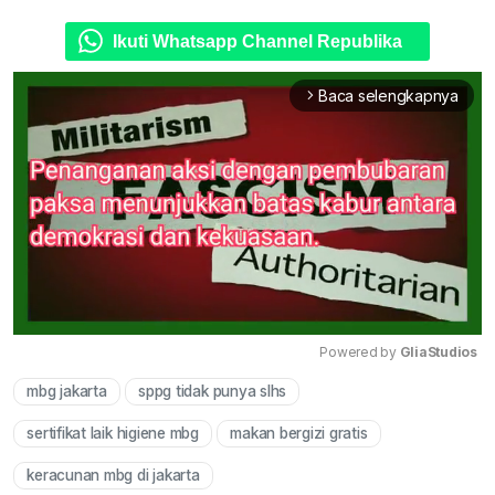
Ikuti Whatsapp Channel Republika
Baca selengkapnya
arrow_forward_ios
Powered by 
GliaStudios
mbg jakarta
sppg tidak punya slhs
Mute
sertifikat laik higiene mbg
makan bergizi gratis
keracunan mbg di jakarta