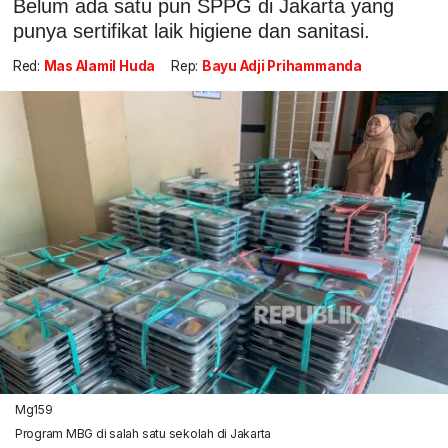
Belum ada satu pun SPPG di Jakarta yang
punya sertifikat laik higiene dan sanitasi.
Red:
Mas Alamil Huda
Rep:
Bayu Adji Prihammanda
Mg159
Program MBG di salah satu sekolah di Jakarta