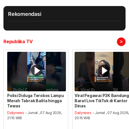
Rekomendasi
>
Republika TV
Polisi Diduga Terobos Lampu
Viral Pegawai P3K Bandung
Merah Tabrak Balita hingga
Barat Live TikTok di Kantor
Tewas
Dinas
Dailynews
- Jumat , 07 Aug 2026,
Dailynews
- Jumat , 07 Aug 2026
21:15 WIB
20:15 WIB