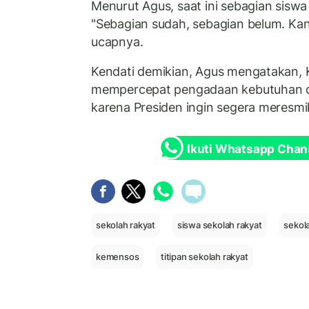
Menurut Agus, saat ini sebagian siswa
"Sebagian sudah, sebagian belum. Kan 
ucapnya.
Kendati demikian, Agus mengatakan,
mempercepat pengadaan kebutuhan dan 
karena Presiden ingin segera meresmi
Ikuti Whatsapp Chan
sekolah rakyat
siswa sekolah rakyat
sekola
kemensos
titipan sekolah rakyat