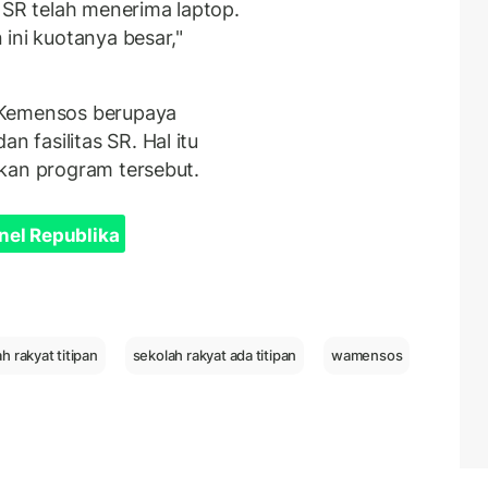
 SR telah menerima laptop.
ini kuotanya besar,"
 Kemensos berupaya
fasilitas SR. Hal itu
kan program tersebut.
nel Republika
h rakyat titipan
sekolah rakyat ada titipan
wamensos