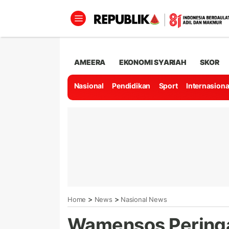
AMEERA
EKONOMI SYARIAH
SKOR
Nasional
Pendidikan
Sport
Internasiona
>
>
Home
News
Nasional News
Wamensos Peringa