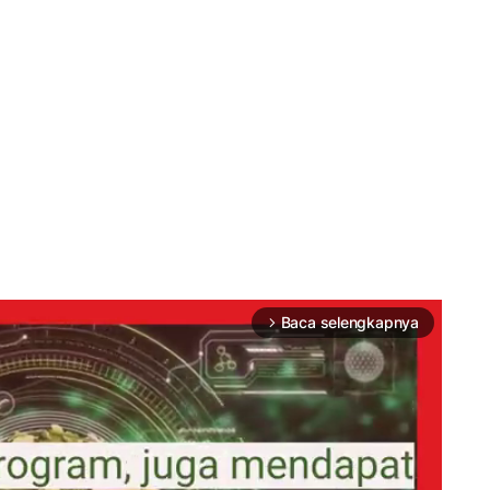
Baca selengkapnya
arrow_forward_ios