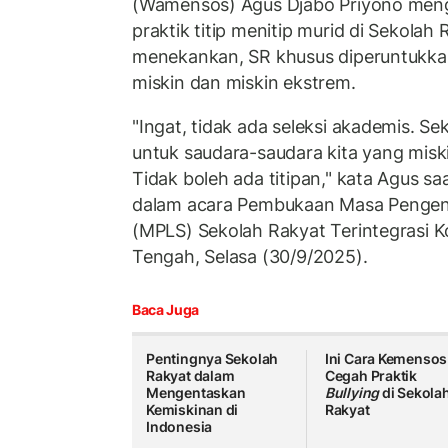
(Wamensos) Agus Djabo Priyono meng
praktik titip menitip murid di Sekolah 
menekankan, SR khusus diperuntukkan
miskin dan miskin ekstrem.
"Ingat, tidak ada seleksi akademis. Se
untuk saudara-saudara kita yang misk
Tidak boleh ada titipan," kata Agus 
dalam acara Pembukaan Masa Pengen
(MPLS) Sekolah Rakyat Terintegrasi 
Tengah, Selasa (30/9/2025).
Baca Juga
Pentingnya Sekolah
Ini Cara Kemensos
Rakyat dalam
Cegah Praktik
Mengentaskan
Bullying
di Sekola
Kemiskinan di
Rakyat
Indonesia