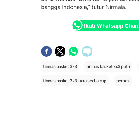
bangga Indonesia,” tutur Nirmala.
Ikuti Whatsapp Chan
timnas basket 3x3
timnas basket 3x3 putri
timnas basket 3x3 juara seaba cup
perbasi