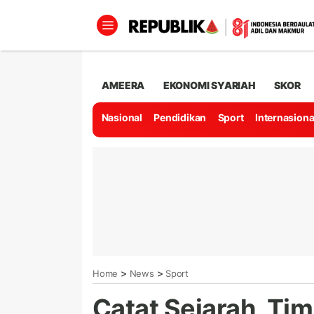
AMEERA
EKONOMI SYARIAH
SKOR
Nasional
Pendidikan
Sport
Internasiona
>
>
Home
News
Sport
Catat Sejarah, Tim