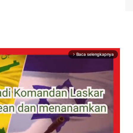
Baca selengkapnya
arrow_forward_ios