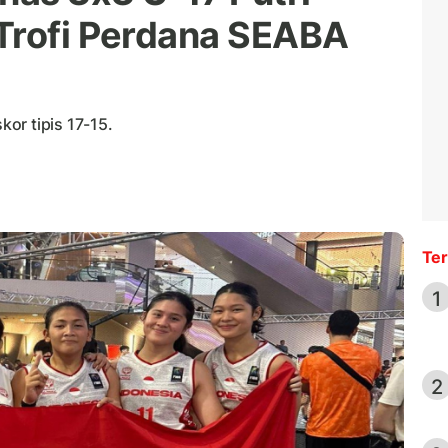
Trofi Perdana SEABA
or tipis 17-15.
Ter
1
2