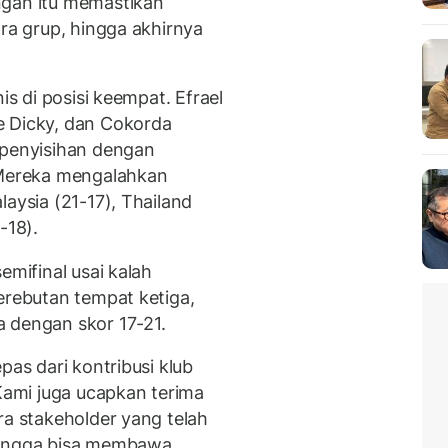
ngan itu memastikan
ara grup, hingga akhirnya
is di posisi keempat. Efrael
e Dicky, dan Cokorda
 penyisihan dengan
Mereka mengalahkan
laysia (21-17), Thailand
-18).
emifinal usai kalah
erebutan tempat ketiga,
 dengan skor 17-21.
pas dari kontribusi klub
ami juga ucapkan terima
ra stakeholder yang telah
ingga bisa membawa