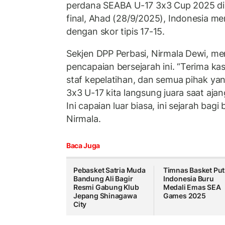
perdana SEABA U-17 3x3 Cup 2025 di 
final, Ahad (28/9/2025), Indonesia m
dengan skor tipis 17-15.
Sekjen DPP Perbasi, Nirmala Dewi, me
pencapaian bersejarah ini. “Terima ka
staf kepelatihan, dan semua pihak yan
3x3 U-17 kita langsung juara saat ajang
Ini capaian luar biasa, ini sejarah bagi
Nirmala.
Baca Juga
Pebasket Satria Muda
Timnas Basket Put
Bandung Ali Bagir
Indonesia Buru
Resmi Gabung Klub
Medali Emas SEA
Jepang Shinagawa
Games 2025
City