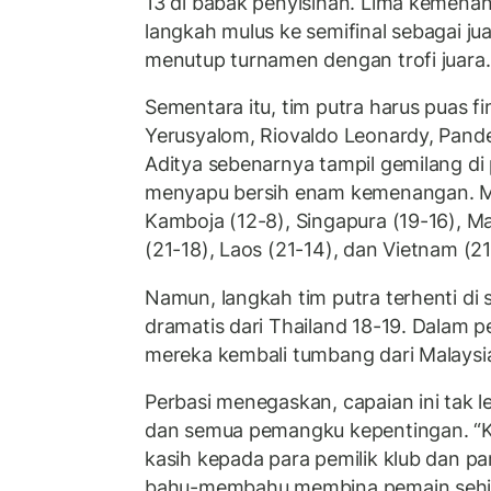
13 di babak penyisihan. Lima kemena
langkah mulus ke semifinal sebagai ju
menutup turnamen dengan trofi juara.
Sementara itu, tim putra harus puas fin
Yerusyalom, Riovaldo Leonardy, Pand
Aditya sebenarnya tampil gemilang di
menyapu bersih enam kemenangan. 
Kamboja (12-8), Singapura (19-16), Ma
(21-18), Laos (21-14), dan Vietnam (21
Namun, langkah tim putra terhenti di s
dramatis dari Thailand 18-19. Dalam p
mereka kembali tumbang dari Malaysia
Perbasi menegaskan, capaian ini tak le
dan semua pemangku kepentingan. “K
kasih kepada para pemilik klub dan pa
bahu-membahu membina pemain seh