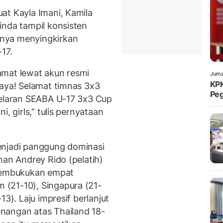
at Kayla Imani, Kamila
inda tampil konsisten
nya menyingkirkan
17.
amat lewat akun resmi
Juma
KPK
Raya! Selamat timnas 3x3
Peg
gelaran SEABA U-17 3x3 Cup
, girls,” tulis pernyataan
enjadi panggung dominasi
han Andrey Rido (pelatih)
 membukukan empat
(21-10), Singapura (21-
13). Laju impresif berlanjut
nangan atas Thailand 18-