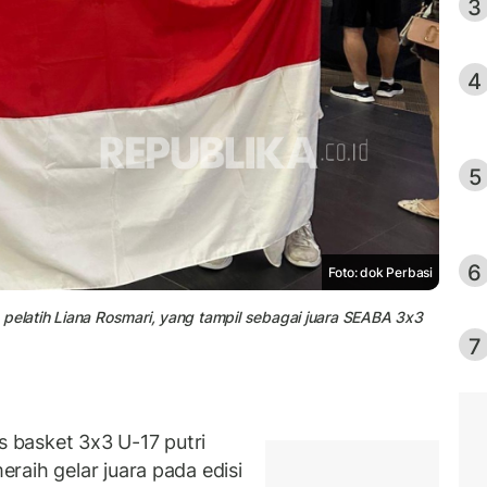
3
4
5
6
Foto: dok Perbasi
 pelatih Liana Rosmari, yang tampil sebagai juara SEABA 3x3
7
basket 3x3 U-17 putri
raih gelar juara pada edisi