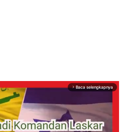
Baca selengkapnya
arrow_forward_ios