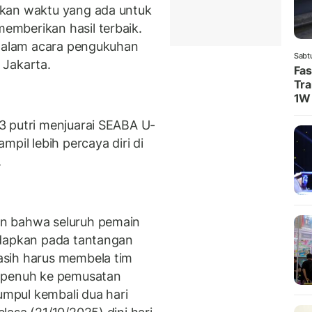
tkan waktu yang ada untuk
mberikan hasil terbaik.
 dalam acara pengukuhan
Sabt
 Jakarta.
Fas
Tra
1W
3 putri menjuarai SEABA U-
pil lebih percaya diri di
.
n bahwa seluruh pemain
adapkan pada tantangan
asih harus membela tim
g penuh ke pemusatan
kumpul kembali dua hari