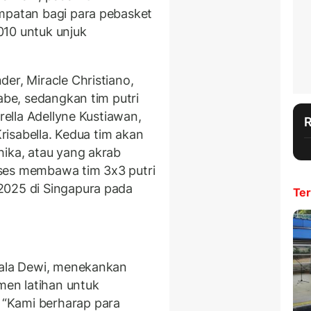
mpatan bagi para pebasket
010 untuk unjuk
er, Miracle Christiano,
Yabe, sedangkan tim putri
urella Adellyne Kustiawan,
Krisabella. Kedua tim akan
hika, atau yang akrab
ses membawa tim 3x3 putri
2025 di Singapura pada
Ter
mala Dewi, menekankan
en latihan untuk
“Kami berharap para