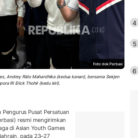
4
5
Foto: dok Perbasi
6
mes, Andrey Rido Mahardhika (kedua kanan), bersama Sekjen
ra RI Erick Thohir (kedu kiri).
 Pengurus Pusat Persatuan
erbasi) resmi mengirimkan
laga di Asian Youth Games
Bahrain, pada 23–27