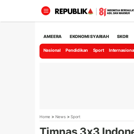
AMEERA
EKONOMI SYARIAH
SKOR
Nasional
Pendidikan
Sport
Internasiona
>
>
Home
News
Sport
Timnas 3x3 Indon