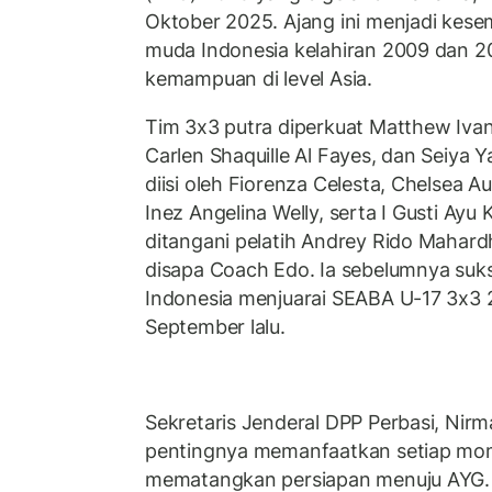
Oktober 2025. Ajang ini menjadi kese
muda Indonesia kelahiran 2009 dan 2
kemampuan di level Asia.
Tim 3x3 putra diperkuat Matthew Ivand
Carlen Shaquille Al Fayes, dan Seiya 
diisi oleh Fiorenza Celesta, Chelsea A
Inez Angelina Welly, serta I Gusti Ayu 
ditangani pelatih Andrey Rido Mahard
disapa Coach Edo. Ia sebelumnya suk
Indonesia menjuarai SEABA U-17 3x3 
September lalu.
Sekretaris Jenderal DPP Perbasi, Nir
pentingnya memanfaatkan setiap mom
mematangkan persiapan menuju AYG. 