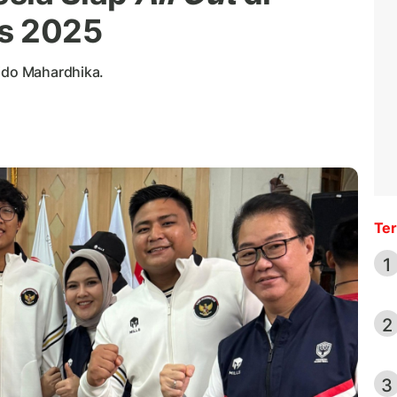
s 2025
Rido Mahardhika.
Ter
1
2
3