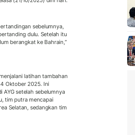
asa (21/10/2025) dini hari.
 pertandingan sebelumnya,
ertanding dulu. Setelah itu
elum berangkat ke Bahrain,”
 menjalani latihan tambahan
24 Oktober 2025. Ini
di AYG setelah sebelumnya
tu, tim putra mencapai
rea Selatan, sedangkan tim