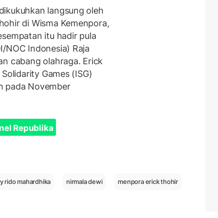
dikukuhkan langsung oleh
hohir di Wisma Kemenpora,
esempatan itu hadir pula
I/NOC Indonesia) Raja
an cabang olahraga. Erick
 Solidarity Games (ISG)
dh pada November
nel Republika
y rido mahardhika
nirmala dewi
menpora erick thohir