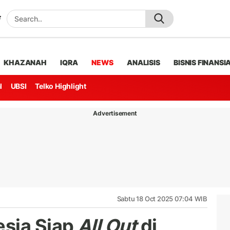
KHAZANAH
IQRA
NEWS
ANALISIS
BISNIS FINANSI
l
UBSI
Telko Highlight
Advertisement
Sabtu 18 Oct 2025 07:04 WIB
esia Siap
All Out
di