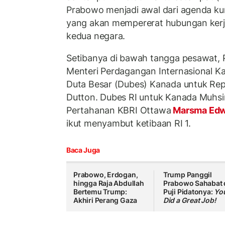
Prabowo menjadi awal dari agenda ku
yang akan mempererat hubungan kerja
kedua negara.
Setibanya di bawah tangga pesawat,
Menteri Perdagangan Internasional K
Duta Besar (Dubes) Kanada untuk Repu
Dutton. Dubes RI untuk Kanada Muhsi
Pertahanan KBRI Ottawa
Marsma Edw
ikut menyambut ketibaan RI 1.
Baca Juga
Prabowo, Erdogan,
Trump Panggil
hingga Raja Abdullah
Prabowo Sahabat 
Bertemu Trump:
Puji Pidatonya:
Yo
Akhiri Perang Gaza
Did a Great Job!