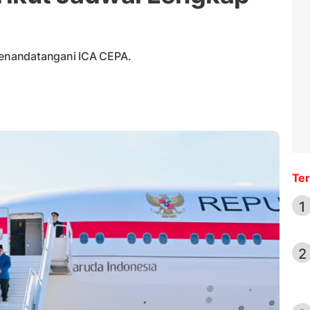
enandatangani ICA CEPA.
Ter
1
2