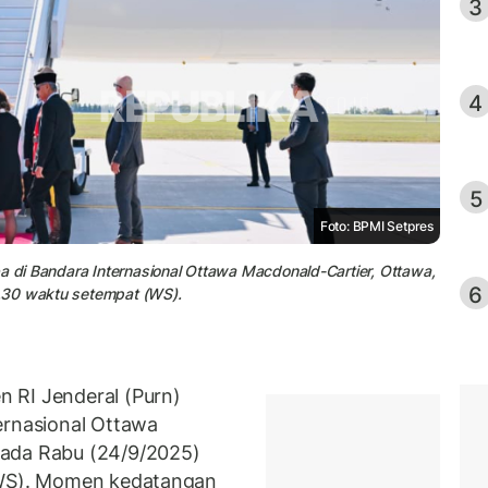
3
4
5
Foto: BPMI Setpres
ba di Bandara Internasional Ottawa Macdonald-Cartier, Ottawa,
6
.30 waktu setempat (WS).
 RI Jenderal (Purn)
ernasional Ottawa
pada Rabu (24/9/2025)
 (WS). Momen kedatangan