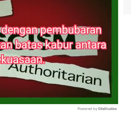
Powered by 
GliaStudios
Mute