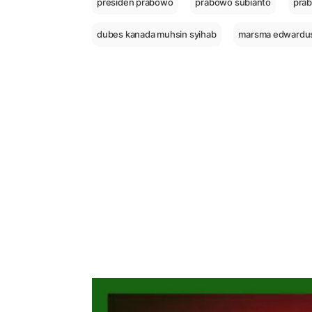
presiden prabowo
prabowo subianto
pra
dubes kanada muhsin syihab
marsma edwardus