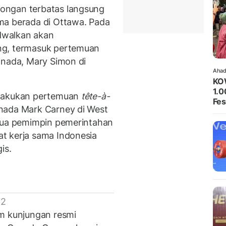
ongan terbatas langsung
ma berada di Ottawa. Pada
adwalkan akan
ng, termasuk pertemuan
anada, Mary Simon di
Ahad
KO
1.0
elakukan pertemuan
tête-à-
Fes
nada Mark Carney di West
edua pemimpin pemerintahan
t kerja sama Indonesia
is.
 2
am kunjungan resmi