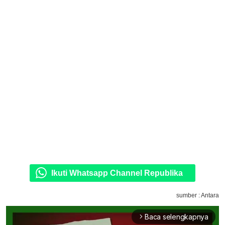
Ikuti Whatsapp Channel Republika
sumber : Antara
Baca selengkapnya
arrow_forward_ios