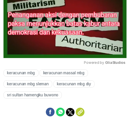
Powered by 
GliaStudios
keracunan mbg
keracunan massal mbg
Mute
keracunan mbg sleman
keracunan mbg diy
sri sultan hamengku buwono