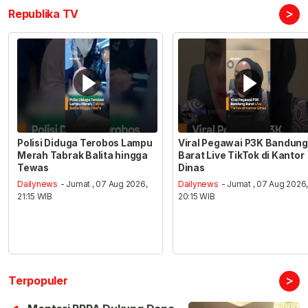
>
Republika TV
Polisi Diduga Terobos Lampu
Viral Pegawai P3K Bandung
Merah Tabrak Balita hingga
Barat Live TikTok di Kantor
Tewas
Dinas
Dailynews
- Jumat , 07 Aug 2026,
Dailynews
- Jumat , 07 Aug 2026
21:15 WIB
20:15 WIB
>
Terpopuler