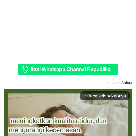
Ikuti Whatsapp Channel Republika
sumber : Antara
Baca selengkapnya
arrow_forward_ios