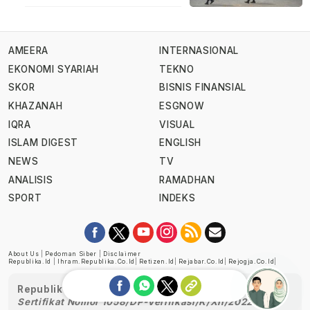
AMEERA
INTERNASIONAL
EKONOMI SYARIAH
TEKNO
SKOR
BISNIS FINANSIAL
KHAZANAH
ESGNOW
IQRA
VISUAL
ISLAM DIGEST
ENGLISH
NEWS
TV
ANALISIS
RAMADHAN
SPORT
INDEKS
About Us
|
Pedoman Siber
|
Disclaimer
Republika.id
|
Ihram.republika.co.id
|
Retizen.id
|
Rejabar.co.id
|
Rejogja.co.id
|
Republika telah diverifikasi oleh Dewan Pers
Sertifikat Nomor 1058/DP-Verifikasi/K/XII/2022