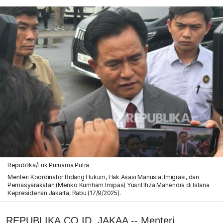
Republika/Erik Purnama Putra
Menteri Koordinator Bidang Hukum, Hak Asasi Manusia, Imigrasi, dan
Pemasyarakatan (Menko Kumham Imipas) Yusril Ihza Mahendra di Istana
Kepresidenan Jakarta, Rabu (17/9/2025).
REPUBLIKA.CO.ID, JAKAA -- Menteri