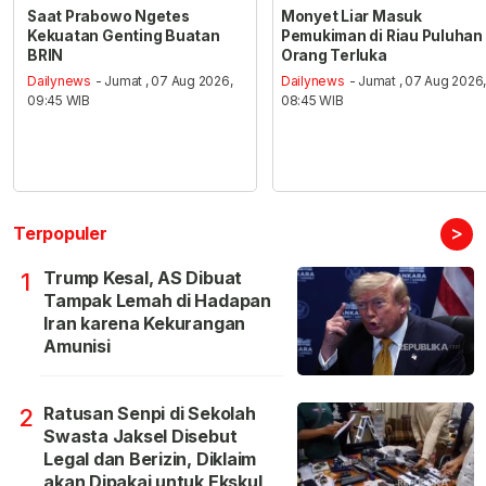
Saat Prabowo Ngetes
Monyet Liar Masuk
Kekuatan Genting Buatan
Pemukiman di Riau Puluhan
BRIN
Orang Terluka
Dailynews
- Jumat , 07 Aug 2026,
Dailynews
- Jumat , 07 Aug 2026
09:45 WIB
08:45 WIB
>
Terpopuler
Trump Kesal, AS Dibuat
1
Tampak Lemah di Hadapan
Iran karena Kekurangan
Amunisi
Ratusan Senpi di Sekolah
2
Swasta Jaksel Disebut
Legal dan Berizin, Diklaim
akan Dipakai untuk Ekskul