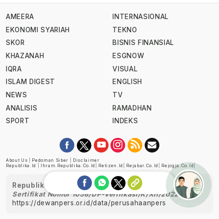
AMEERA
INTERNASIONAL
EKONOMI SYARIAH
TEKNO
SKOR
BISNIS FINANSIAL
KHAZANAH
ESGNOW
IQRA
VISUAL
ISLAM DIGEST
ENGLISH
NEWS
TV
ANALISIS
RAMADHAN
SPORT
INDEKS
About Us
|
Pedoman Siber
|
Disclaimer
Republika.id
|
Ihram.republika.co.id
|
Retizen.id
|
Rejabar.co.id
|
Rejogja.co.id
|
Republika telah diverifikasi oleh Dewan Pers
Sertifikat Nomor 1058/DP-Verifikasi/K/XII/2022
https://dewanpers.or.id/data/perusahaanpers
Ask me!