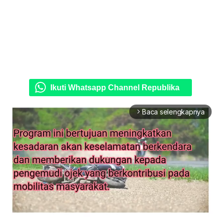
Ikuti Whatsapp Channel Republika
Baca selengkapnya
arrow_forward_ios