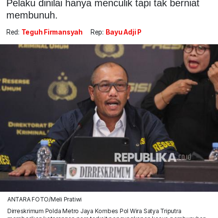
Pelaku dinilai hanya menculik tapi tak berniat
membunuh.
Red:
Teguh Firmansyah
Rep:
Bayu Adji P
ANTARA FOTO/Meli Pratiwi
Dirreskrimum Polda Metro Jaya Kombes Pol Wira Satya Triputra