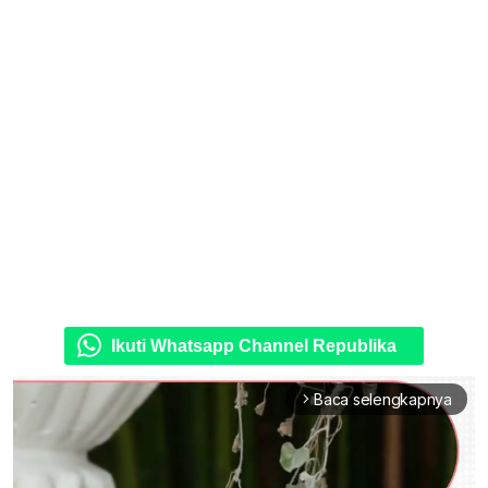
Ikuti Whatsapp Channel Republika
Baca selengkapnya
arrow_forward_ios