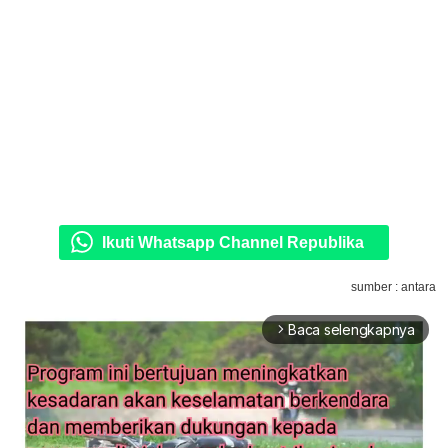
Ikuti Whatsapp Channel Republika
sumber : antara
Baca selengkapnya
arrow_forward_ios