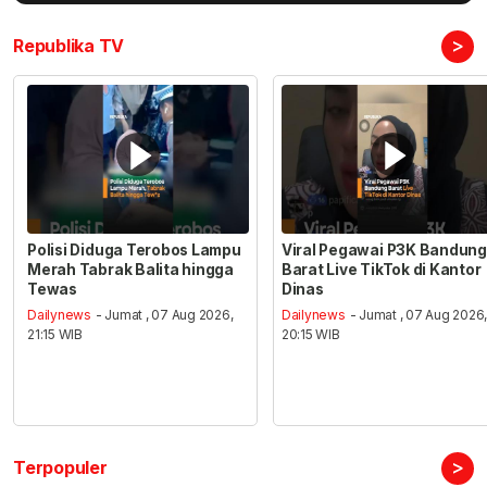
>
Republika TV
Polisi Diduga Terobos Lampu
Viral Pegawai P3K Bandung
Merah Tabrak Balita hingga
Barat Live TikTok di Kantor
Tewas
Dinas
Dailynews
- Jumat , 07 Aug 2026,
Dailynews
- Jumat , 07 Aug 2026
21:15 WIB
20:15 WIB
>
Terpopuler