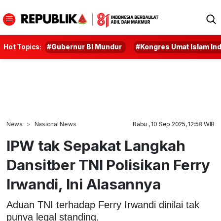
Hot Topics:
#Gubernur BI Mundur
#Kongres Umat Islam In
News
Nasional News
Rabu , 10 Sep 2025, 12:58 WIB
IPW tak Sepakat Langkah
Dansitber TNI Polisikan Ferry
Irwandi, Ini Alasannya
Aduan TNI terhadap Ferry Irwandi dinilai tak
punya legal standing.