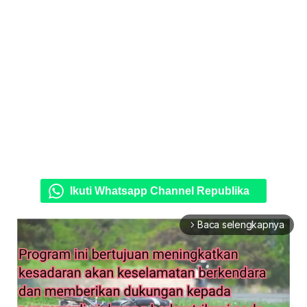
Ikuti Whatsapp Channel Republika
Baca selengkapnya
arrow_forward_ios