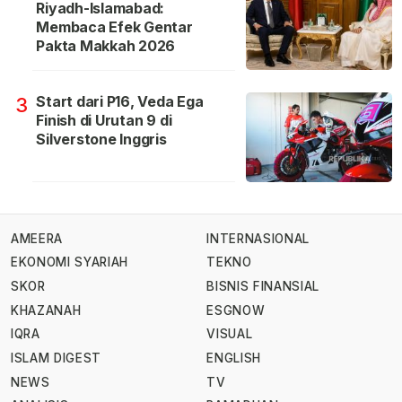
Riyadh-Islamabad:
Membaca Efek Gentar
Pakta Makkah 2026
Start dari P16, Veda Ega
3
Finish di Urutan 9 di
Silverstone Inggris
AMEERA
INTERNASIONAL
EKONOMI SYARIAH
TEKNO
SKOR
BISNIS FINANSIAL
KHAZANAH
ESGNOW
IQRA
VISUAL
ISLAM DIGEST
ENGLISH
NEWS
TV