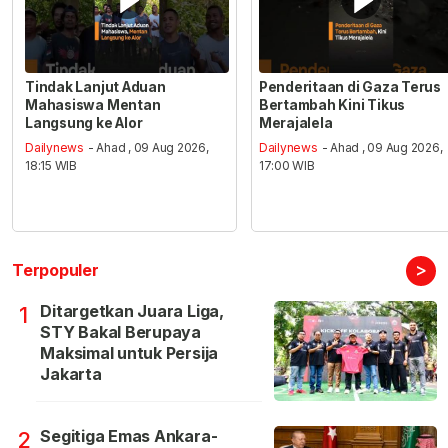
Tindak Lanjut Aduan
Penderitaan di Gaza Terus
Mahasiswa Mentan
Bertambah Kini Tikus
Langsung ke Alor
Merajalela
Dailynews
- Ahad , 09 Aug 2026,
Dailynews
- Ahad , 09 Aug 2026,
18:15 WIB
17:00 WIB
>
Terpopuler
Ditargetkan Juara Liga,
1
STY Bakal Berupaya
Maksimal untuk Persija
Jakarta
Segitiga Emas Ankara-
2