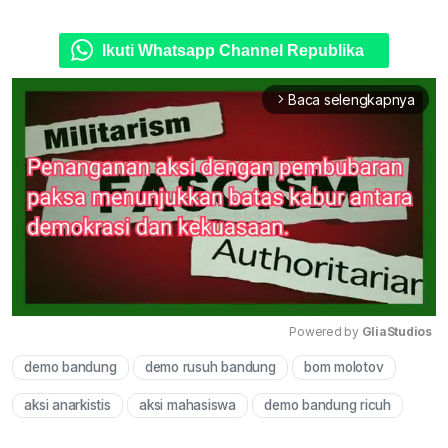
Ikuti Whatsapp Channel Republika
Baca selengkapnya
arrow_forward_ios
Powered by 
GliaStudios
demo bandung
demo rusuh bandung
bom molotov
Mute
aksi anarkistis
aksi mahasiswa
demo bandung ricuh