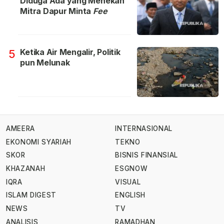
Diduga Ada yang Menekan
Mitra Dapur Minta
Fee
Ketika Air Mengalir, Politik
5
pun Melunak
AMEERA
INTERNASIONAL
EKONOMI SYARIAH
TEKNO
SKOR
BISNIS FINANSIAL
KHAZANAH
ESGNOW
IQRA
VISUAL
ISLAM DIGEST
ENGLISH
NEWS
TV
ANALISIS
RAMADHAN