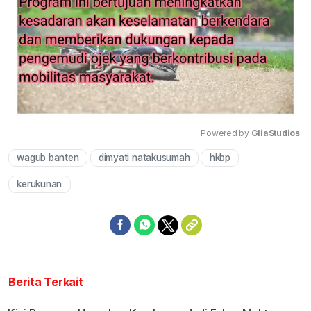
Powered by 
GliaStudios
wagub banten
dimyati natakusumah
hkbp
Mute
kerukunan
Berita Terkait