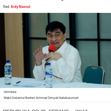
Red:
Erdy Nasrul
istimewa
Wakil Gubernur Banten Achmad Dimyati Natakusumah.