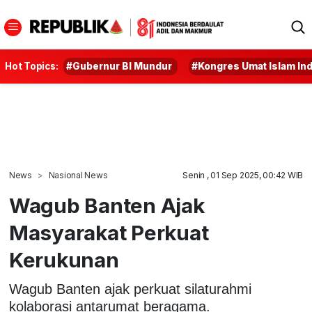
Hot Topics:
#Gubernur BI Mundur
#Kongres Umat Islam In
News
Nasional News
Senin , 01 Sep 2025, 00:42 WIB
Wagub Banten Ajak
Masyarakat Perkuat
Kerukunan
Wagub Banten ajak perkuat silaturahmi
kolaborasi antarumat beragama.