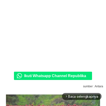
Ikuti Whatsapp Channel Republika
sumber : Antara
Baca selengkapnya
arrow_forward_ios