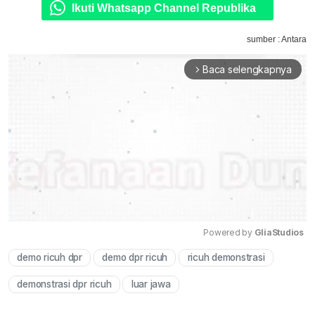
Ikuti Whatsapp Channel Republika
sumber : Antara
Baca selengkapnya
arrow_forward_ios
Powered by 
GliaStudios
demo ricuh dpr
demo dpr ricuh
ricuh demonstrasi
Mute
demonstrasi dpr ricuh
luar jawa