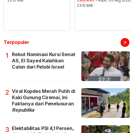
23:15 WIB
Dailynews
- Rabu , 05 Aug 2026,
23:15 WIB
>
Terpopuler
Rebut Nominasi Kursi Senat
1
AS, El Sayed Kalahkan
Calon dari Pelobi Israel
Viral Kopdes Merah Putih di
2
Kaki Gunung Ciremai, Ini
Faktanya dari Penelusuran
Republika
Elektabilitas PSI 4,1 Persen,
3