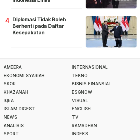
Indonesia Emas
Diplomasi Tidak Boleh
4
Berhenti pada Daftar
Kesepakatan
AMEERA
INTERNASIONAL
EKONOMI SYARIAH
TEKNO
SKOR
BISNIS FINANSIAL
KHAZANAH
ESGNOW
IQRA
VISUAL
ISLAM DIGEST
ENGLISH
NEWS
TV
ANALISIS
RAMADHAN
SPORT
INDEKS