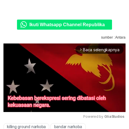
Ikuti Whatsapp Channel Republika
sumber : Antara
Baca selengkapnya
arrow_forward_ios
Powered by 
GliaStudios
killing ground narkoba
bandar narkoba