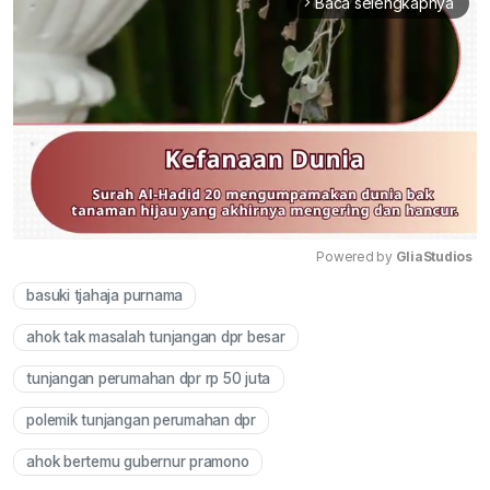
Baca selengkapnya
arrow_forward_ios
Powered by 
GliaStudios
basuki tjahaja purnama
Mute
ahok tak masalah tunjangan dpr besar
tunjangan perumahan dpr rp 50 juta
polemik tunjangan perumahan dpr
ahok bertemu gubernur pramono