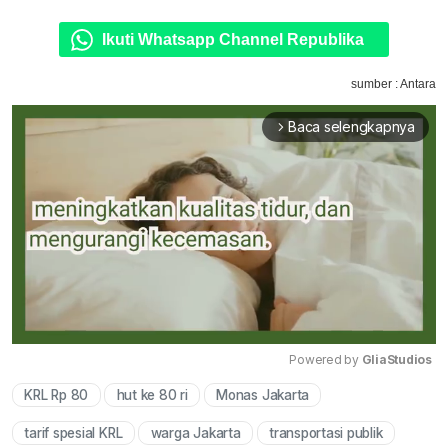
Ikuti Whatsapp Channel Republika
sumber : Antara
Baca selengkapnya
arrow_forward_ios
Powered by 
GliaStudios
KRL Rp 80
hut ke 80 ri
Monas Jakarta
Mute
tarif spesial KRL
warga Jakarta
transportasi publik