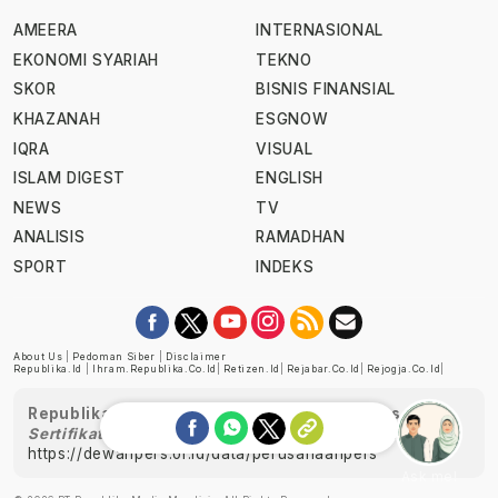
AMEERA
INTERNASIONAL
EKONOMI SYARIAH
TEKNO
SKOR
BISNIS FINANSIAL
KHAZANAH
ESGNOW
IQRA
VISUAL
ISLAM DIGEST
ENGLISH
NEWS
TV
ANALISIS
RAMADHAN
SPORT
INDEKS
About Us
|
Pedoman Siber
|
Disclaimer
Republika.id
|
Ihram.republika.co.id
|
Retizen.id
|
Rejabar.co.id
|
Rejogja.co.id
|
Republika telah diverifikasi oleh Dewan Pers
Sertifikat Nomor 1058/DP-Verifikasi/K/XII/2022
https://dewanpers.or.id/data/perusahaanpers
Ask me!