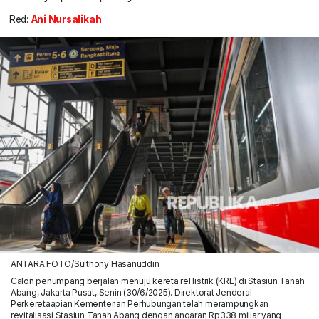
Red:
Ani Nursalikah
ANTARA FOTO/Sulthony Hasanuddin
Calon penumpang berjalan menuju kereta rel listrik (KRL) di Stasiun Tanah
Abang, Jakarta Pusat, Senin (30/6/2025). Direktorat Jenderal
Perkeretaapian Kementerian Perhubungan telah merampungkan
revitalisasi Stasiun Tanah Abang dengan angaran Rp338 miliar yang