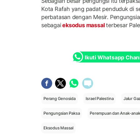
Sebagian besar pengungsi itu terpaks
Kota Rafah yang padat penduduk di se
perbatasan dengan Mesir. Pengungsian
sebagai
eksodus massal
terbesar Pal
Ikuti Whatsapp Chan
Perang Genosida
Israel Palestina
Jalur Ga
Pengungsian Paksa
Perempuan dan Anak-ana
Eksodus Massal