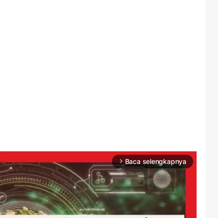
Baca selengkapnya
arrow_forward_ios