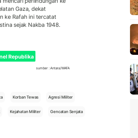
a mencari perlindungan ke
latan Gaza, dekat
 ke Rafah ini tercatat
estina sejak Nakba 1948.
nel Republika
sumber : Antara/WAFA
za
Korban Tewas
Agresi Militer
k
Kejahatan Militer
Gencatan Senjata