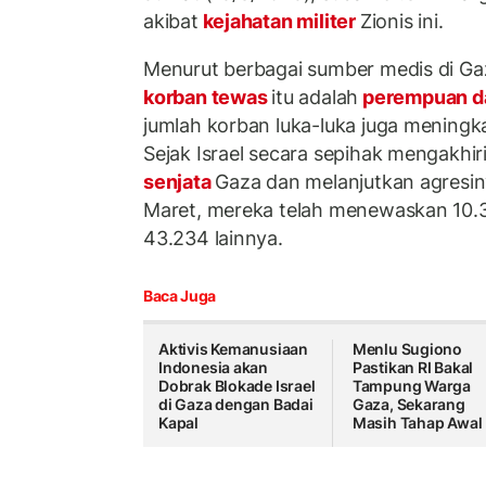
akibat
kejahatan militer
Zionis ini.
Menurut berbagai sumber medis di Gaz
korban tewas
itu adalah
perempuan d
jumlah korban luka-luka juga meningk
Sejak Israel secara sepihak mengakhiri
senjata
Gaza dan melanjutkan agresin
Maret, mereka telah menewaskan 10.
43.234 lainnya.
Baca Juga
Aktivis Kemanusiaan
Menlu Sugiono
Indonesia akan
Pastikan RI Bakal
Dobrak Blokade Israel
Tampung Warga
di Gaza dengan Badai
Gaza, Sekarang
Kapal
Masih Tahap Awal