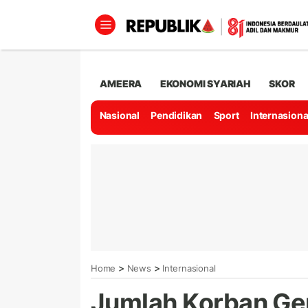
AMEERA
EKONOMI SYARIAH
SKOR
Nasional
Pendidikan
Sport
Internasiona
>
>
Home
News
Internasional
Jumlah Korban Gen