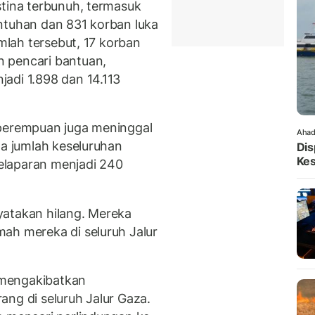
stina terbunuh, termasuk
ntuhan dan 831 korban luka
umlah tersebut, 17 korban
 pencari bantuan,
adi 1.898 dan 14.113
 perempuan juga meninggal
Ahad
ga jumlah keseluruhan
Dis
Ke
elaparan menjadi 240
inyatakan hilang. Mereka
ah mereka di seluruh Jalur
a mengakibatkan
rang di seluruh Jalur Gaza.