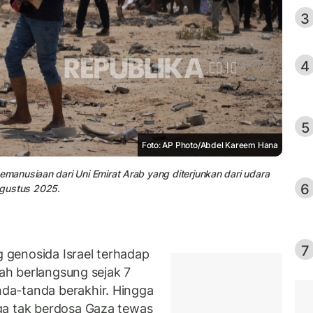
3
4
5
Foto: AP Photo/Abdel Kareem Hana
anusiaan dari Uni Emirat Arab yang diterjunkan dari udara
6
 Agustus 2025.
7
genosida Israel terhadap
ah berlangsung sejak 7
da-tanda berakhir. Hingga
ga tak berdosa Gaza tewas