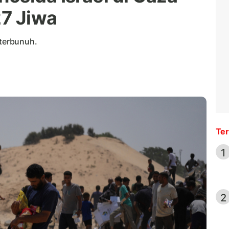
27 Jiwa
 terbunuh.
Ter
1
2