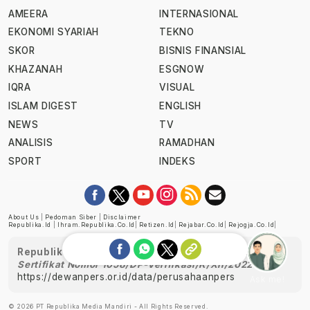
AMEERA
INTERNASIONAL
EKONOMI SYARIAH
TEKNO
SKOR
BISNIS FINANSIAL
KHAZANAH
ESGNOW
IQRA
VISUAL
ISLAM DIGEST
ENGLISH
NEWS
TV
ANALISIS
RAMADHAN
SPORT
INDEKS
About Us
|
Pedoman Siber
|
Disclaimer
Republika.id
|
Ihram.republika.co.id
|
Retizen.id
|
Rejabar.co.id
|
Rejogja.co.id
|
Republika telah diverifikasi oleh Dewan Pers
Sertifikat Nomor 1058/DP-Verifikasi/K/XII/2022
https://dewanpers.or.id/data/perusahaanpers
Ask me!
© 2026 PT Republika Media Mandiri - All Rights Reserved.