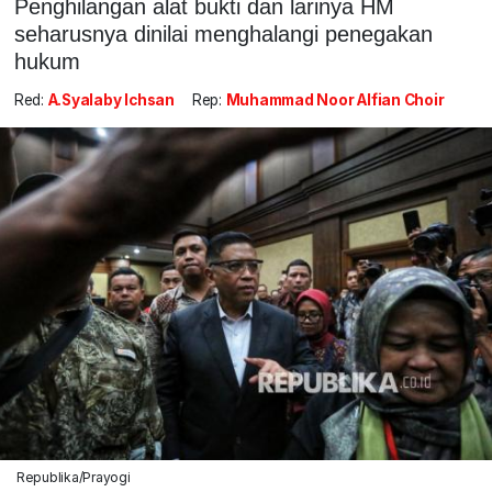
Penghilangan alat bukti dan larinya HM
seharusnya dinilai menghalangi penegakan
hukum
Red:
A.Syalaby Ichsan
Rep:
Muhammad Noor Alfian Choir
Republika/Prayogi