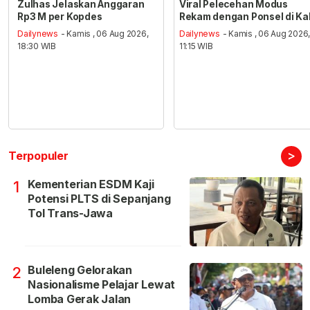
Zulhas Jelaskan Anggaran
Viral Pelecehan Modus
Rp3 M per Kopdes
Rekam dengan Ponsel di Ka
Dailynews
- Kamis , 06 Aug 2026,
Dailynews
- Kamis , 06 Aug 2026
18:30 WIB
11:15 WIB
>
Terpopuler
Kementerian ESDM Kaji
1
Potensi PLTS di Sepanjang
Tol Trans-Jawa
Buleleng Gelorakan
2
Nasionalisme Pelajar Lewat
Lomba Gerak Jalan