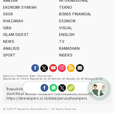
AMEERA
INTERNASIONAL
EKONOMI SYARIAH
TEKNO
SKOR
BISNIS FINANSIAL
KHAZANAH
ESGNOW
IQRA
VISUAL
ISLAM DIGEST
ENGLISH
NEWS
TV
ANALISIS
RAMADHAN
SPORT
INDEKS
About Us
|
Pedoman Siber
|
Disclaimer
Republika.id
|
Ihram.republika.co.id
|
Retizen.id
|
Rejabar.co.id
|
Rejogja.co.id
|
Republika telah diverifikasi oleh Dewan Pers
Sertifikat Nomor 1058/DP-Verifikasi/K/XII/2022
https://dewanpers.or.id/data/perusahaanpers
Ask me!
© 2026 PT Republika Media Mandiri - All Rights Reserved.