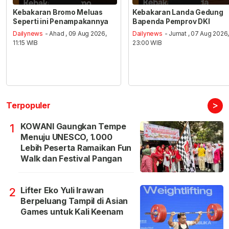
Kebakaran Bromo Meluas
Kebakaran Landa Gedung
Seperti ini Penampakannya
Bapenda Pemprov DKI
Dailynews
- Ahad , 09 Aug 2026,
Dailynews
- Jumat , 07 Aug 2026
11:15 WIB
23:00 WIB
>
Terpopuler
KOWANI Gaungkan Tempe
1
Menuju UNESCO, 1.000
Lebih Peserta Ramaikan Fun
Walk dan Festival Pangan
Lifter Eko Yuli Irawan
2
Berpeluang Tampil di Asian
Games untuk Kali Keenam