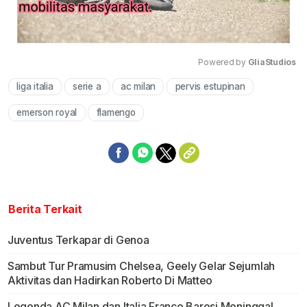
Powered by 
GliaStudios
liga italia
serie a
ac milan
pervis estupinan
Mute
emerson royal
flamengo
Berita Terkait
Juventus Terkapar di Genoa
Sambut Tur Pramusim Chelsea, Geely Gelar Sejumlah
Aktivitas dan Hadirkan Roberto Di Matteo
Legenda AC Milan dan Italia Franco Baresi Meninggal