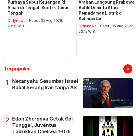
Purbaya Sebut Keuangan RI
Arahan Langsung Prabowo
Aman di Tengah Konflik Timur
Bahlil Diminta Atasi
Tengah
Pemadaman Listrik di
Kalimantan
Dailynews
- Rabu , 05 Aug 2026,
23:15 WIB
Dailynews
- Rabu , 05 Aug 2026,
23:15 WIB
>
Terpopuler
Netanyahu Sesumbar Israel
1
Bakal Serang Iran tanpa AS
Edon Zhergova Cetak Gol
2
Tunggal, Juventus
Taklukkan Chelsea 1-0 di