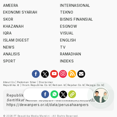
AMEERA
INTERNASIONAL
EKONOMI SYARIAH
TEKNO
SKOR
BISNIS FINANSIAL
KHAZANAH
ESGNOW
IQRA
VISUAL
ISLAM DIGEST
ENGLISH
NEWS
TV
ANALISIS
RAMADHAN
SPORT
INDEKS
About Us
|
Pedoman Siber
|
Disclaimer
Republika.id
|
Ihram.republika.co.id
|
Retizen.id
|
Rejabar.co.id
|
Rejogja.co.id
|
Republika telah diverifikasi oleh Dewan Pers
Sertifikat Nomor 1058/DP-Verifikasi/K/XII/2022
https://dewanpers.or.id/data/perusahaanpers
Ask me!
© 2026 PT Republika Media Mandiri - All Rights Reserved.