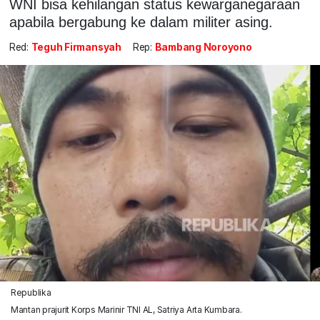
WNI bisa kehilangan status kewarganegaraan
apabila bergabung ke dalam militer asing.
Red:
Teguh Firmansyah
Rep:
Bambang Noroyono
Republika
Mantan prajurit Korps Marinir TNI AL, Satriya Arta Kumbara.