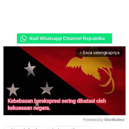
Ikuti Whatsapp Channel Republika
Baca selengkapnya
arrow_forward_ios
Powered by 
GliaStudios