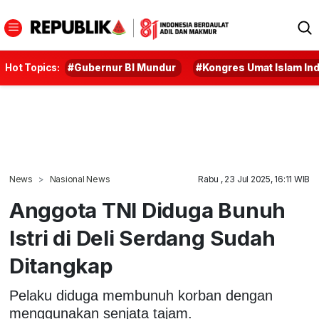
Hot Topics:
#Gubernur BI Mundur
#Kongres Umat Islam In
News
Nasional News
Rabu , 23 Jul 2025, 16:11 WIB
Anggota TNI Diduga Bunuh
Istri di Deli Serdang Sudah
Ditangkap
Pelaku diduga membunuh korban dengan
menggunakan senjata tajam.