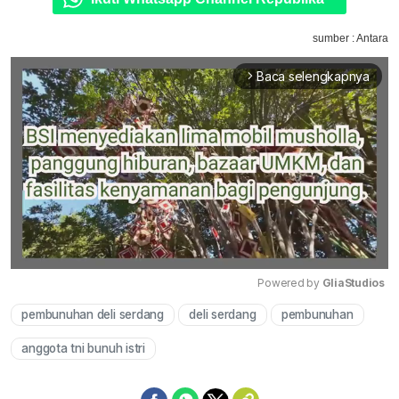
sumber : Antara
Baca selengkapnya
arrow_forward_ios
Powered by 
GliaStudios
pembunuhan deli serdang
deli serdang
pembunuhan
Mute
anggota tni bunuh istri