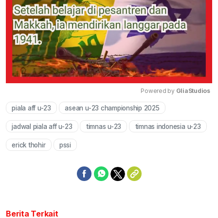
Powered by 
GliaStudios
piala aff u-23
asean u-23 championship 2025
Mute
jadwal piala aff u-23
timnas u-23
timnas indonesia u-23
erick thohir
pssi
Berita Terkait