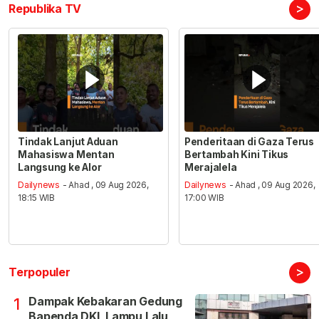
>
Republika TV
Tindak Lanjut Aduan
Penderitaan di Gaza Terus
Mahasiswa Mentan
Bertambah Kini Tikus
Langsung ke Alor
Merajalela
Dailynews
- Ahad , 09 Aug 2026,
Dailynews
- Ahad , 09 Aug 2026,
18:15 WIB
17:00 WIB
>
Terpopuler
Dampak Kebakaran Gedung
1
Bapenda DKI, Lampu Lalu