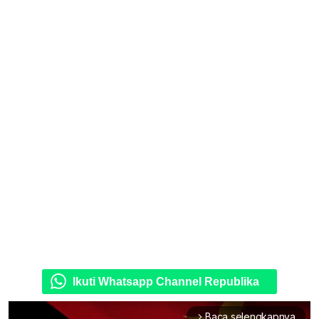
Ikuti Whatsapp Channel Republika
Baca selengkapnya
arrow_forward_ios