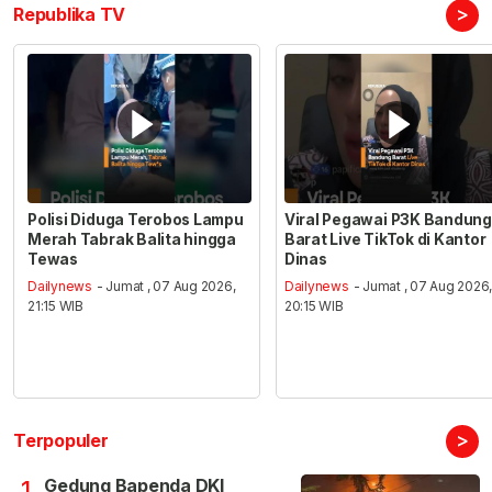
>
Republika TV
Polisi Diduga Terobos Lampu
Viral Pegawai P3K Bandung
Merah Tabrak Balita hingga
Barat Live TikTok di Kantor
Tewas
Dinas
Dailynews
- Jumat , 07 Aug 2026,
Dailynews
- Jumat , 07 Aug 2026
21:15 WIB
20:15 WIB
>
Terpopuler
Gedung Bapenda DKI
1