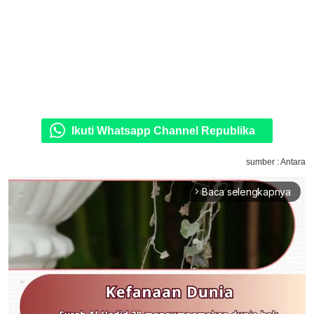
Ikuti Whatsapp Channel Republika
sumber : Antara
Baca selengkapnya
arrow_forward_ios