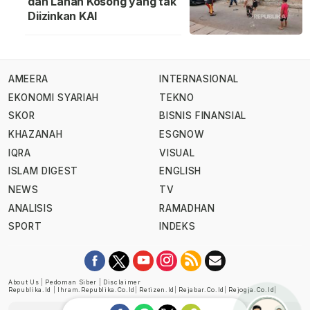
dan Lahan Kosong yang tak
Diizinkan KAI
AMEERA
INTERNASIONAL
EKONOMI SYARIAH
TEKNO
SKOR
BISNIS FINANSIAL
KHAZANAH
ESGNOW
IQRA
VISUAL
ISLAM DIGEST
ENGLISH
NEWS
TV
ANALISIS
RAMADHAN
SPORT
INDEKS
About Us
|
Pedoman Siber
|
Disclaimer
Republika.id
|
Ihram.republika.co.id
|
Retizen.id
|
Rejabar.co.id
|
Rejogja.co.id
|