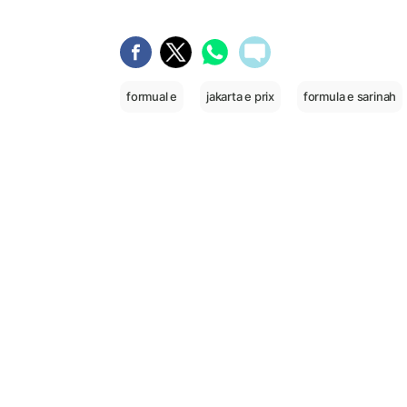
formual e
jakarta e prix
formula e sarinah