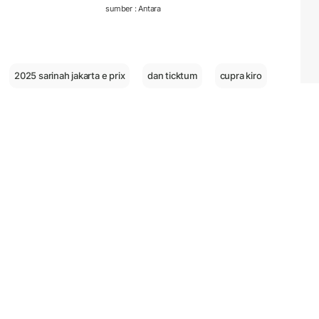
sumber : Antara
2025 sarinah jakarta e prix
dan ticktum
cupra kiro