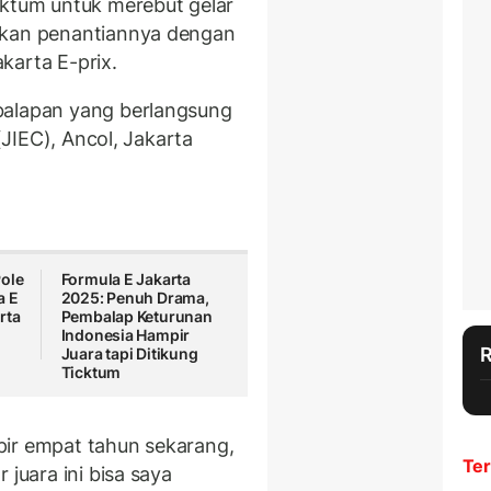
cktum untuk merebut gelar
skan penantiannya dengan
karta E-prix.
balapan yang berlangsung
 (JIEC), Ancol, Jakarta
Pole
Formula E Jakarta
a E
2025: Penuh Drama,
rta
Pembalap Keturunan
Indonesia Hampir
Juara tapi Ditikung
Ticktum
pir empat tahun sekarang,
Ter
 juara ini bisa saya