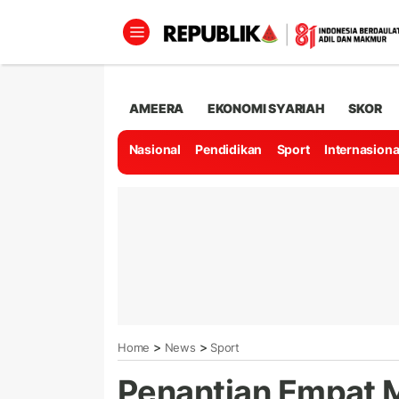
AMEERA
EKONOMI SYARIAH
SKOR
Nasional
Pendidikan
Sport
Internasiona
>
>
Home
News
Sport
Penantian Empat 