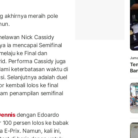
g akhirnya meraih pole
hun.
melawan Nick Cassidy
ya ia mencapai Semifinal
 melaju ke Final dan
Juma
id. Performa Cassidy juga
Tem
lami keterbatasan waktu di
Ban
si. Selanjutnya adalah duel
r kembali lolos ke final
nam penampilan semifinal
Dennis
dengan Edoardo
100 persen lolos ke babak
 E-Prix. Namun, kali ini,