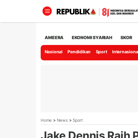
AMEERA
EKONOMI SYARIAH
SKOR
Nasional
Pendidikan
Sport
Internasiona
>
>
Home
News
Sport
Jake Dennis Raih P