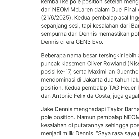
kembali ke pole position setelah men
dari NEOM McLaren dalam Duel Final d
(21/6/2025). Kedua pembalap asal Inggr
sepanjang sesi, tapi kesalahan dari B
sempurna dari Dennis memastikan pol
Dennis di era GEN3 Evo.
Beberapa nama besar tersingkir lebi
puncak klasemen Oliver Rowland (Niss
posisi ke-17, serta Maximilian Guent
mendominasi di Jakarta dua tahun lal
position. Kedua pembalap TAG Heuer P
dan Antonio Felix da Costa, juga gagal
Jake Dennis menghadapi Taylor Barn
pole position. Namun pembalap NEOM
kesalahan di putarannya sehingga posi
menjadi milik Dennis. “Saya rasa say