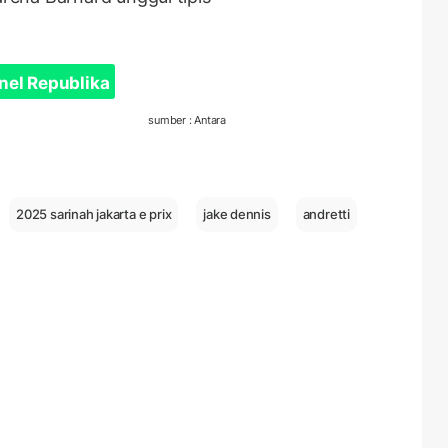
nel Republika
sumber : Antara
2025 sarinah jakarta e prix
jake dennis
andretti