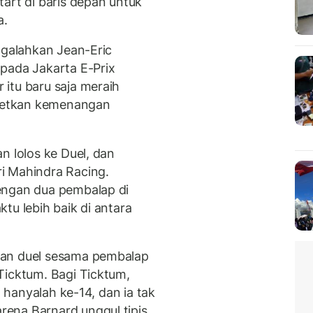
art di baris depan untuk
a.
ngalahkan Jean-Eric
pada Jakarta E-Prix
itu baru saja meraih
getkan kemenangan
n lolos ke Duel, dan
i Mahindra Racing.
engan dua pembalap di
tu lebih baik di antara
kan duel sesama pembalap
Ticktum. Bagi Ticktum,
a hanyalah ke-14, dan ia tak
ena Barnard unggul tipis