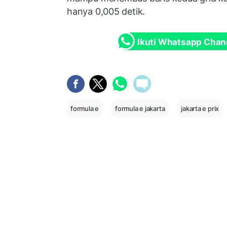
hanya 0,005 detik.
Ikuti Whatsapp Chan
formula e
formula e jakarta
jakarta e prix