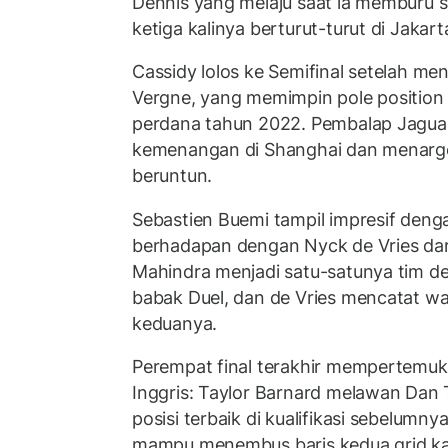
Dennis yang melaju saat ia memburu st
ketiga kalinya berturut-turut di Jakart
Cassidy lolos ke Semifinal setelah me
Vergne, yang memimpin pole position 
perdana tahun 2022. Pembalap Jaguar 
kemenangan di Shanghai dan menar
beruntun.
Sebastien Buemi tampil impresif denga
berhadapan dengan Nyck de Vries dar
Mahindra menjadi satu-satunya tim d
babak Duel, dan de Vries mencatat wak
keduanya.
Perempat final terakhir mempertemu
Inggris: Taylor Barnard melawan Dan 
posisi terbaik di kualifikasi sebelumny
mampu menembus baris kedua grid kar