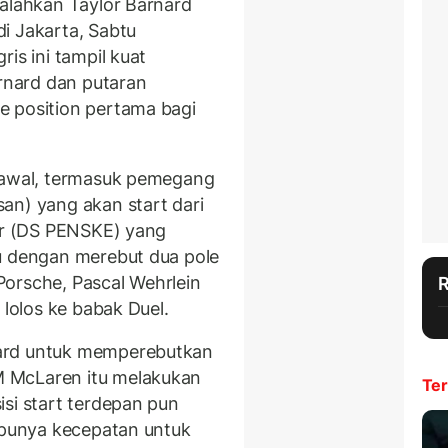
galahkan Taylor Barnard
i Jakarta, Sabtu
is ini tampil kuat
arnard dan putaran
e position pertama bagi
h awal, termasuk pemegang
an) yang akan start dari
her (DS PENSKE) yang
u dengan merebut dua pole
orsche, Pascal Wehrlein
 lolos ke babak Duel.
ard untuk memperebutkan
 McLaren itu melakukan
Ter
si start terdepan pun
a punya kecepatan untuk