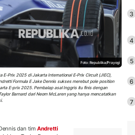
3
4
5
Foto: Republika/Prayogi
 E-Prix 2025 di Jakarta International E-Prix Circuit (JIEC),
6
ndretti Formula E Jake Dennis sukses merebut pole position
arta E-prix 2025. Pembalap asal Inggris itu finis dengan
 Taylor Barnard dari Neom McLaren yang hanya mencatatkan
i.
7
ennis dan tim
Andretti