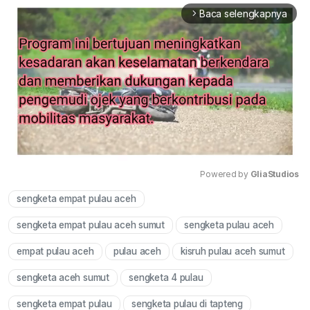
Baca selengkapnya
arrow_forward_ios
Powered by 
GliaStudios
sengketa empat pulau aceh
Mute
sengketa empat pulau aceh sumut
sengketa pulau aceh
empat pulau aceh
pulau aceh
kisruh pulau aceh sumut
sengketa aceh sumut
sengketa 4 pulau
sengketa empat pulau
sengketa pulau di tapteng