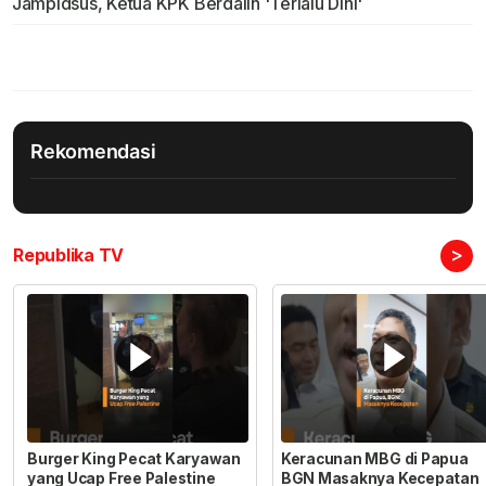
Jampidsus, Ketua KPK Berdalih 'Terlalu Dini'
Rekomendasi
>
Republika TV
Burger King Pecat Karyawan
Keracunan MBG di Papua
yang Ucap Free Palestine
BGN Masaknya Kecepatan