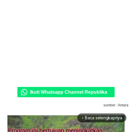
Ikuti Whatsapp Channel Republika
sumber : Antara
Baca selengkapnya
arrow_forward_ios