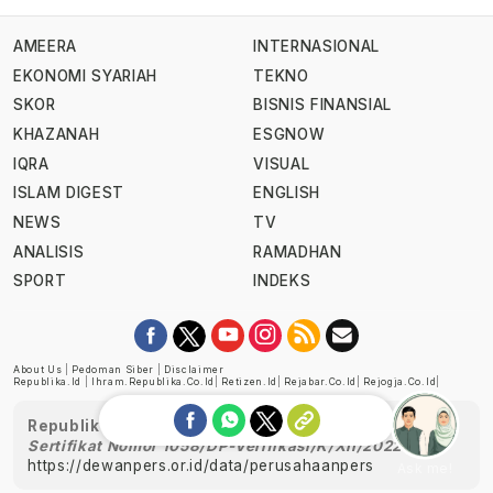
AMEERA
INTERNASIONAL
EKONOMI SYARIAH
TEKNO
SKOR
BISNIS FINANSIAL
KHAZANAH
ESGNOW
IQRA
VISUAL
ISLAM DIGEST
ENGLISH
NEWS
TV
ANALISIS
RAMADHAN
SPORT
INDEKS
About Us
|
Pedoman Siber
|
Disclaimer
Republika.id
|
Ihram.republika.co.id
|
Retizen.id
|
Rejabar.co.id
|
Rejogja.co.id
|
Republika telah diverifikasi oleh Dewan Pers
Sertifikat Nomor 1058/DP-Verifikasi/K/XII/2022
https://dewanpers.or.id/data/perusahaanpers
Ask me!