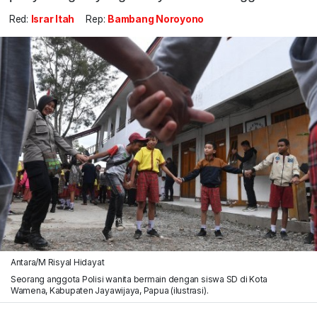
Red:
Israr Itah
Rep:
Bambang Noroyono
Antara/M Risyal Hidayat
Seorang anggota Polisi wanita bermain dengan siswa SD di Kota
Wamena, Kabupaten Jayawijaya, Papua (ilustrasi).