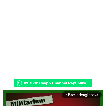
Ikuti Whatsapp Channel Republika
Baca selengkapnya
arrow_forward_ios