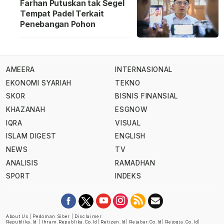
Farhan Putuskan tak Segel
Tempat Padel Terkait
Penebangan Pohon
AMEERA
INTERNASIONAL
EKONOMI SYARIAH
TEKNO
SKOR
BISNIS FINANSIAL
KHAZANAH
ESGNOW
IQRA
VISUAL
ISLAM DIGEST
ENGLISH
NEWS
TV
ANALISIS
RAMADHAN
SPORT
INDEKS
About Us
|
Pedoman Siber
|
Disclaimer
Republika.id
|
Ihram.republika.co.id
|
Retizen.id
|
Rejabar.co.id
|
Rejogja.co.id
|