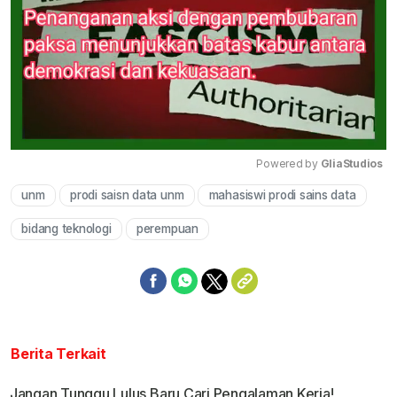
Powered by 
GliaStudios
unm
prodi saisn data unm
mahasiswi prodi sains data
Mute
bidang teknologi
perempuan
Berita Terkait
Jangan Tunggu Lulus Baru Cari Pengalaman Kerja!