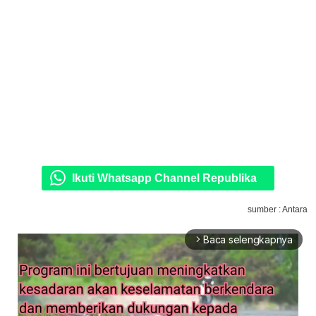
Ikuti Whatsapp Channel Republika
sumber : Antara
Baca selengkapnya
arrow_forward_ios