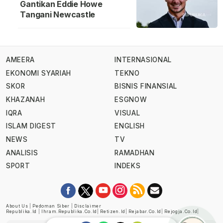
Gantikan Eddie Howe
Tangani Newcastle
AMEERA
INTERNASIONAL
EKONOMI SYARIAH
TEKNO
SKOR
BISNIS FINANSIAL
KHAZANAH
ESGNOW
IQRA
VISUAL
ISLAM DIGEST
ENGLISH
NEWS
TV
ANALISIS
RAMADHAN
SPORT
INDEKS
About Us
|
Pedoman Siber
|
Disclaimer
Republika.id
|
Ihram.republika.co.id
|
Retizen.id
|
Rejabar.co.id
|
Rejogja.co.id
|