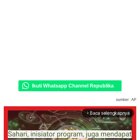
Ikuti Whatsapp Channel Republika
sumber : AP
Baca selengkapnya
arrow_forward_ios