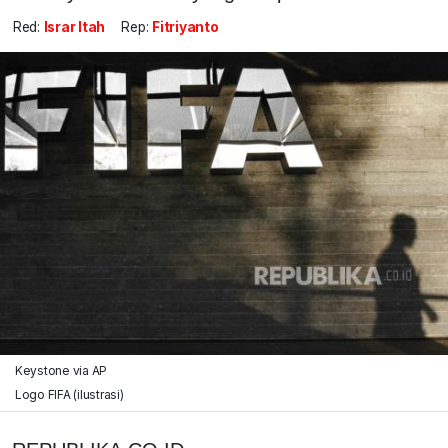
Red:
Israr Itah
Rep:
Fitriyanto
Keystone via AP
Logo FIFA (ilustrasi)