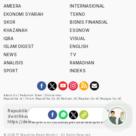
AMEERA
INTERNASIONAL
EKONOMI SYARIAH
TEKNO
SKOR
BISNIS FINANSIAL
KHAZANAH
ESGNOW
IQRA
VISUAL
ISLAM DIGEST
ENGLISH
NEWS
TV
ANALISIS
RAMADHAN
SPORT
INDEKS
About Us
|
Pedoman Siber
|
Disclaimer
Republika.id
|
Ihram.republika.co.id
|
Retizen.id
|
Rejabar.co.id
|
Rejogja.co.id
|
Republika telah diverifikasi oleh Dewan Pers
Sertifikat Nomor 1058/DP-Verifikasi/K/XII/2022
https://dewanpers.or.id/data/perusahaanpers
Ask me!
© 2026 PT Republika Media Mandiri - All Rights Reserved.