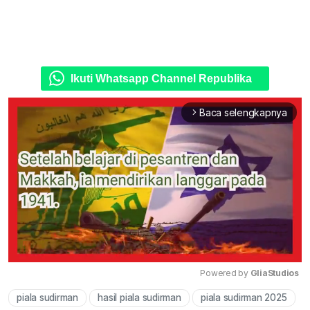
Ikuti Whatsapp Channel Republika
Baca selengkapnya
arrow_forward_ios
Powered by 
GliaStudios
piala sudirman
hasil piala sudirman
piala sudirman 2025
Mute