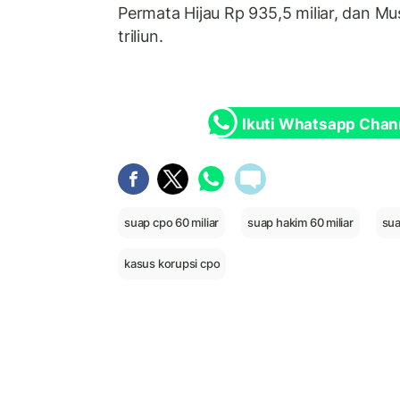
Permata Hijau Rp 935,5 miliar, dan M
triliun.
Ikuti Whatsapp Chan
suap cpo 60 miliar
suap hakim 60 miliar
sua
kasus korupsi cpo