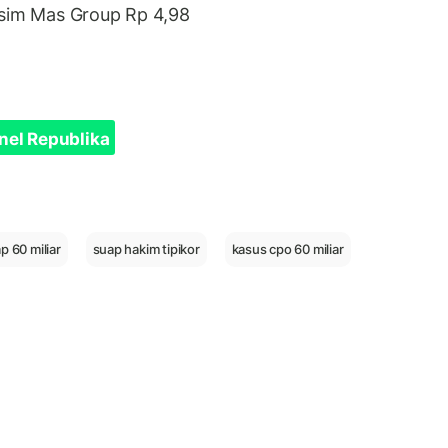
usim Mas Group Rp 4,98
nel Republika
p 60 miliar
suap hakim tipikor
kasus cpo 60 miliar