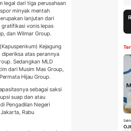
 legal dari tiga perusahaan
ekspor minyak mentah
erupakan lanjutan dari
ratifikasi vonis lepas
p, dan Wilmar Group.
 (Kapuspenkum) Kejagung
Ter
A diperiksa atas perannya
 Group. Sedangkan MLD
 tim dari Musim Mas Group,
 Permata Hijau Group.
pasitasnya sebagai saksi
rupsi suap dan atau
 di Pengadilan Negeri
, Jakarta, Rabu
Sabt
OJK