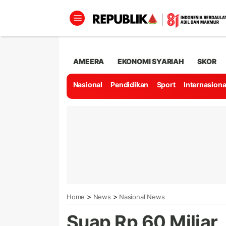
AMEERA
EKONOMI SYARIAH
SKOR
Nasional
Pendidikan
Sport
Internasiona
>
>
Home
News
Nasional News
Suap Rp 60 Miliar