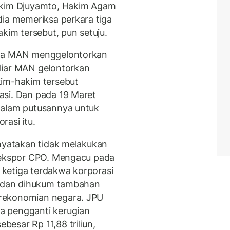
akim Djuyamto, Hakim Agam
dia memeriksa perkara tiga
akim tersebut, pun setuju.
nya MAN menggelontorkan
liar MAN gelontorkan
kim-hakim tersebut
asi. Dan pada 19 Maret
dalam putusannya untuk
rasi itu.
inyatakan tidak melakukan
n ekspor CPO. Mengacu pada
ketiga terdakwa korporasi
ah dan dihukum tambahan
rekonomian negara. JPU
a pengganti kerugian
esar Rp 11,88 triliun,