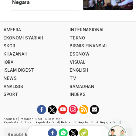
Negara
AMEERA
INTERNASIONAL
EKONOMI SYARIAH
TEKNO
SKOR
BISNIS FINANSIAL
KHAZANAH
ESGNOW
IQRA
VISUAL
ISLAM DIGEST
ENGLISH
NEWS
TV
ANALISIS
RAMADHAN
SPORT
INDEKS
About Us
|
Pedoman Siber
|
Disclaimer
Republika.id
|
Ihram.republika.co.id
|
Retizen.id
|
Rejabar.co.id
|
Rejogja.co.id
|
Republika telah diverifikasi oleh Dewan Pers