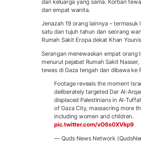
dari keluarga yang sama. Korban tew
dan empat wanita.
Jenazah 19 orang lainnya – termasuk l
satu dan tujuh tahun dan seorang wan
Rumah Sakit Eropa dekat Khan Younis,
Serangan menewaskan empat orang la
menurut pejabat Rumah Sakit Nasser, 
tewas di Gaza tengah dan dibawa ke 
Footage reveals the moment Israel
deliberately targeted Dar Al-Arq
displaced Palestinians in Al-Tuf
of Gaza City, massacring more th
including women and children.
pic.twitter.com/vO6s0XVkp9
— Quds News Network (QudsNe