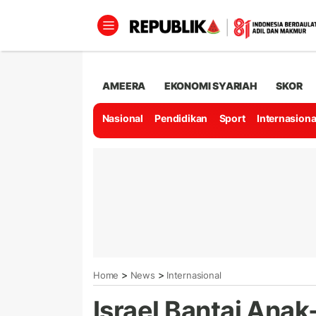
AMEERA
EKONOMI SYARIAH
SKOR
Nasional
Pendidikan
Sport
Internasiona
>
>
Home
News
Internasional
Israel Bantai Anak