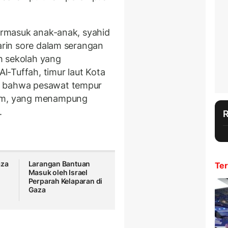
termasuk anak-anak, syahid
marin sore dalam serangan
h sekolah yang
-Tuffah, timur laut Kota
 bahwa pesawat tempur
qam, yang menampung
l.
aza
Larangan Bantuan
Ter
Masuk oleh Israel
Perparah Kelaparan di
Gaza