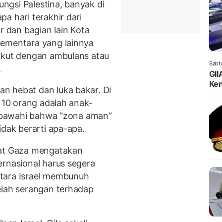
gsi Palestina, banyak di
a hari terakhir dari
r dan bagian lain Kota
sementara yang lainnya
ngkut dengan ambulans atau
Sabt
.
GII
Ken
n hebat dan luka bakar. Di
i 10 orang adalah anak-
risbawahi bahwa “zona aman”
idak berarti apa-apa.
rat Gaza mengatakan
rnasional harus segera
tara Israel membunuh
elah serangan terhadap