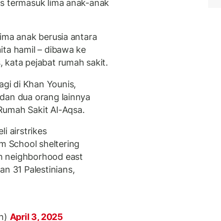
as termasuk lima anak-anak
ima anak berusia antara
ita hamil – dibawa ke
 kata pejabat rumah sakit.
gi di Khan Younis,
dan dua orang lainnya
Rumah Sakit Al-Aqsa.
i airstrikes
am School sheltering
fah neighborhood east
an 31 Palestinians,
n)
April 3, 2025