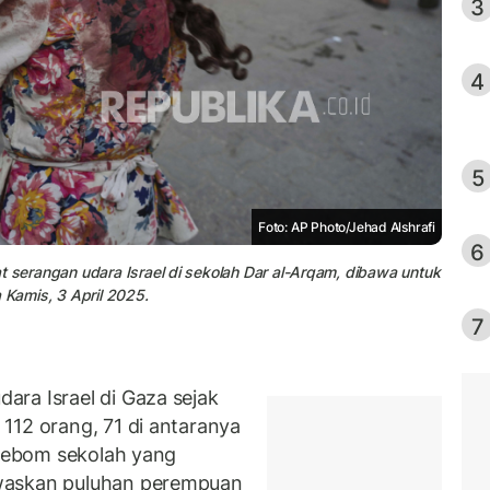
3
4
5
Foto: AP Photo/Jehad Alshrafi
6
t serangan udara Israel di sekolah Dar al-Arqam, dibawa untuk
 Kamis, 3 April 2025.
7
ara Israel di Gaza sejak
112 orang, 71 di antaranya
ngebom sekolah yang
waskan puluhan perempuan