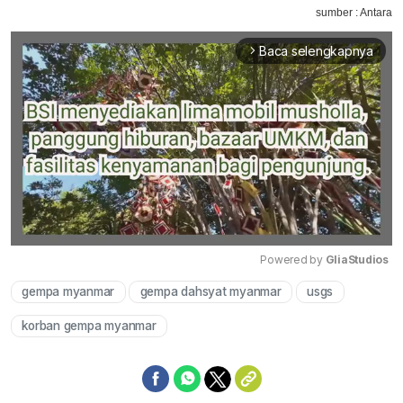
sumber : Antara
Baca selengkapnya
arrow_forward_ios
Powered by 
GliaStudios
gempa myanmar
gempa dahsyat myanmar
usgs
Mute
korban gempa myanmar