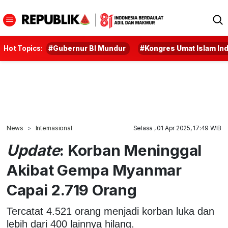
Hot Topics:
#Gubernur BI Mundur
#Kongres Umat Islam In
News
Internasional
Selasa , 01 Apr 2025, 17:49 WIB
Update
: Korban Meninggal
Akibat Gempa Myanmar
Capai 2.719 Orang
Tercatat 4.521 orang menjadi korban luka dan
lebih dari 400 lainnya hilang.