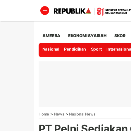
AMEERA
EKONOMI SYARIAH
SKOR
Nasional
Pendidikan
Sport
Internasiona
>
>
Home
News
Nasional News
PT Pelni Sediakan