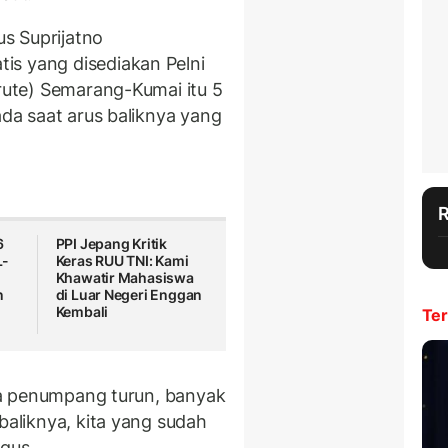
s Suprijatno
is yang disediakan Pelni
(rute) Semarang-Kumai itu 5
ada saat arus baliknya yang
6
PPI Jepang Kritik
L-
Keras RUU TNI: Kami
Khawatir Mahasiswa
n
di Luar Negeri Enggan
Kembali
Ter
rima penumpang turun, banyak
baliknya, kita yang sudah
Agus.