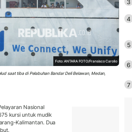
3
4
5
Foto: ANTARA FOTO/Fransisco Carolio
6
lud saat tiba di Pelabuhan Bandar Deli Belawan, Medan,
7
elayaran Nasional
675 kursi untuk mudik
arang-Kalimantan. Dua
but.