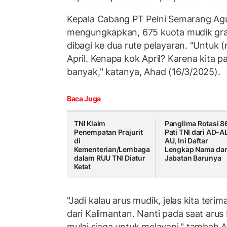
Kepala Cabang PT Pelni Semarang Agu
mengungkapkan, 675 kuota mudik grat
dibagi ke dua rute pelayaran. "Untuk 
April. Kenapa kok April? Karena kita p
banyak," katanya, Ahad (16/3/2025).
Baca Juga
TNI Klaim
Panglima Rotasi 8
Penempatan Prajurit
Pati TNI dari AD-A
di
AU, Ini Daftar
Kementerian/Lembaga
Lengkap Nama da
dalam RUU TNI Diatur
Jabatan Barunya
Ketat
"Jadi kalau arus mudik, jelas kita te
dari Kalimantan. Nanti pada saat arus 
mulai siaga untuk melayani," tambah 