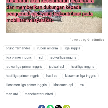
Powered by 
GliaStudios
bruno fernandes
ruben amorim
liga inggris
Mute
liga primer inggris
epl
jadwal liga inggris
jadwal liga primer inggris
jadwal epl
hasil liga inggris
hasil liga primer inggris
hasil epl
klasemen liga inggris
klasemen liga primer inggris
klasemen epl
mu
man utd
manchester united