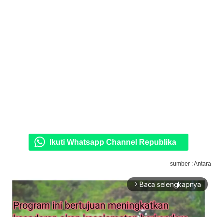
Ikuti Whatsapp Channel Republika
sumber : Antara
Baca selengkapnya
arrow_forward_ios