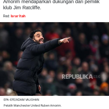
Amorim mendaparkan dukungan dari pemilik
klub Jim Ratcliffe.
Red:
Israr Itah
EPA-EFE/ADAM VAUGHAN
Pelatih Manchester United Ruben Amorim.